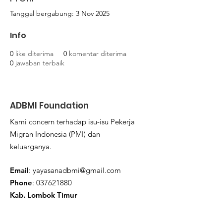
Tanggal bergabung: 3 Nov 2025
Info
0
like diterima
0
komentar diterima
0
jawaban terbaik
ADBMI Foundation
Kami concern terhadap isu-isu Pekerja
Migran Indonesia (PMI) dan
keluarganya.
Email
:
yayasanadbmi@gmail.com
Phone
:
037621880
Kab. Lombok Timur