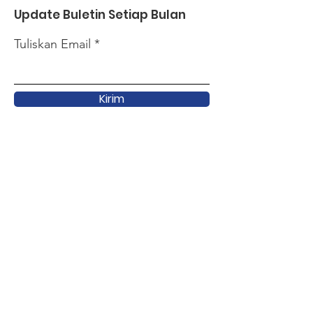
Update Buletin Setiap Bulan
Tuliskan Email
Kirim
Link Cepat
Tentang
Dukungan
Terkini
Kegiatan