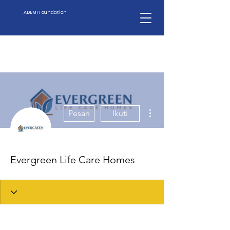
ADBMI Foundation
Tindakan Lainnya
Pesan
Ikuti
Evergreen Life Care Homes