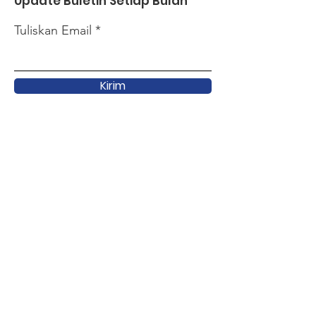
Update Buletin Setiap Bulan
Tuliskan Email
Kirim
Link Cepat
Tentang
Dukungan
Terkini
Kegiatan
Forum