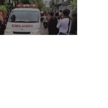
Join Us
Be part of
our journey