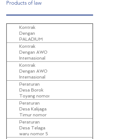
Products of law
Kontrak
Dengan
PALADIUM
Kontrak
Dengan AWO
Internasional
2024 - 2026
Kontrak
Dengan AWO
Internasional
2021 - 2023
Peraturan
Desa Borok
Toyang nomor
5 tahun 2025
Peraturan
Tentang
Desa Kalijaga
Pemberdayaan
Timur nomor
dan
5 tahun 2025
Peraturan
Reintegrasi
Tentang
Desa Telaga
Sosial PMI dan
Pemberdayaan
waru nomor 5
Keluarganya
dan