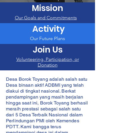
melindungi hakmu dan mejaga kamu
Mission
tetap aman saat tinggal dan bekerja di
luar negeri
Our Goals and Commitments
Activity
UNDUH
Our Future Plans
Join Us
Volunteering, Participation, or
Donation
Desa Borok Toyang adalah salah satu
Desa binaan aktif ADBMI yang telah
diakui di tingkat nasional. Berkat
pendampingan yang masih berjalan
hingga saat ini, Borok Toyang berhasil
meraih prestasi sebagai salah satu
dari 5 Desa Terbaik Nasional dalam
Perlindungan PMI oleh Kemendes
PDTT. Kami bangga terus
mendampingi desa ini dalam