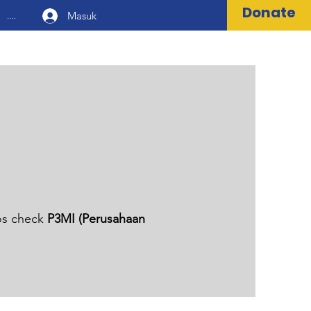
Donate
Masuk
....
os check
P3MI (Perusahaan