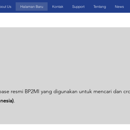
bout Us
Halaman Baru
Kontak
Support
Tentang
News
abase resmi BP2MI yang digunakan untuk mencari dan cr
nesia)
.