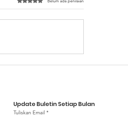
Dinilai 0 dari 5 bintang.
Belum ada penilaian
an Calon PMI
Meninggalkan Lubang
Informasi
Maut Demi Masa Depan
sif Terkait
Asa Pemuda Lombok di
rja Sebelum
Negeri Jiran
t
Update Buletin Setiap Bulan
Tuliskan Email