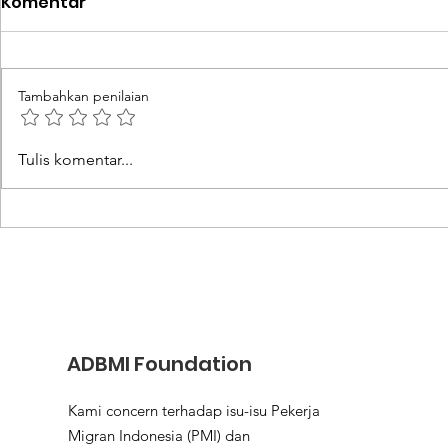
Komentar
Tambahkan penilaian
Nilai Tukar Mata Uang
IOI Pastik
Tulis komentar...
Tinggi Jadi Daya Tarik
Dapatkan 
Utama Bekerja ke Luar
Komprehen
Negeri
Aturan Ke
Berangka
ADBMI Foundation
Kami concern terhadap isu-isu Pekerja
Migran Indonesia (PMI) dan