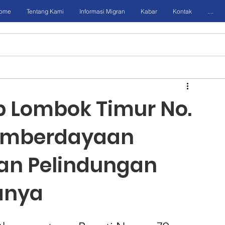
ome
Tentang Kami
Informasi Migran
Kabar
Kontak
....
 Lombok Timur No.
Pemberdayaan
dan Pelindungan
anya