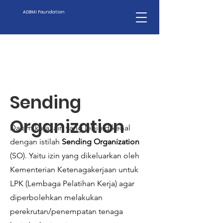
ADBMI Foundation
Sending
Organization
Dalam kata lain yang lebih dikenal
dengan istilah
Sending Organization
(SO).
Yaitu izin yang dikeluarkan oleh
Kementerian Ketenagakerjaan untuk
LPK (Lembaga Pelatihan Kerja) agar
diperbolehkan melakukan
perekrutan/penempatan tenaga