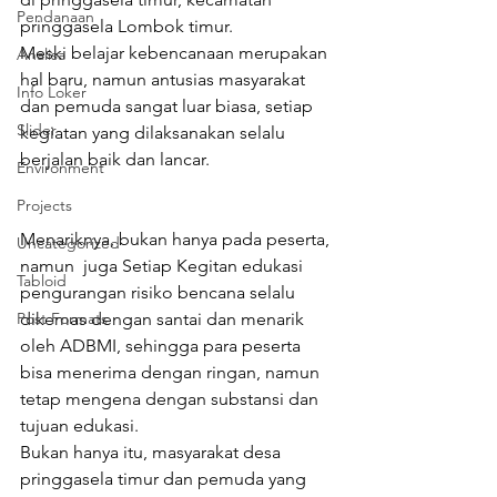
Pendanaan
pringgasela Lombok timur.
Meski belajar kebencanaan merupakan 
Analisa
hal baru, namun antusias masyarakat 
Info Loker
dan pemuda sangat luar biasa, setiap 
Slider
kegiatan yang dilaksanakan selalu 
berjalan baik dan lancar.
Environment
Projects
Menariknya, bukan hanya pada peserta, 
Uncategorized
namun  juga Setiap Kegitan edukasi  
Tabloid
pengurangan risiko bencana selalu 
Post Formats
dikemas dengan santai dan menarik 
oleh ADBMI, sehingga para peserta 
bisa menerima dengan ringan, namun 
tetap mengena dengan substansi dan 
tujuan edukasi.
Bukan hanya itu, masyarakat desa 
pringgasela timur dan pemuda yang 