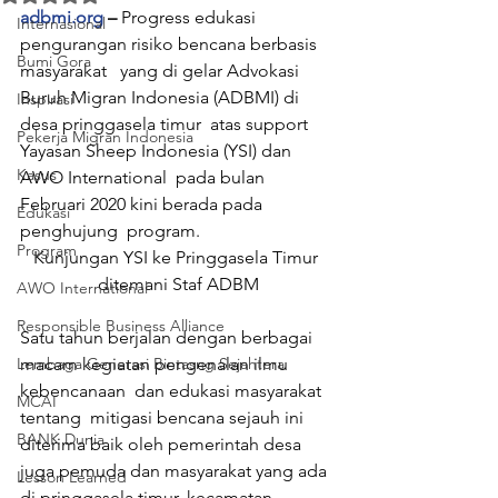
adbmi.org
 – 
Progress edukasi 
Internasional
pengurangan risiko bencana berbasis 
Bumi Gora
masyarakat   yang di gelar Advokasi 
Buruh Migran Indonesia (ADBMI) di 
Inspirasi
desa pringgasela timur  atas support 
Pekerja Migran Indonesia
Yayasan Sheep Indonesia (YSI) dan 
Kasus
AWO International  pada bulan 
Februari 2020 kini berada pada 
Edukasi
penghujung  program.
Program
Kunjungan YSI ke Pringgasela Timur 
ditemani Staf ADBM
AWO International
Responsible Business Alliance
Satu tahun berjalan dengan berbagai 
Lembaga Generasi Bintasng Sejahtera
macam kegiatan pengenalan ilmu 
kebencanaan  dan edukasi masyarakat 
MCAI
tentang  mitigasi bencana sejauh ini 
BANK Dunia
diterima baik oleh pemerintah desa 
juga pemuda dan masyarakat yang ada 
Lesson Learned
di pringgasela timur, kecamatan 