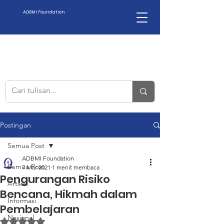
ADBMI Foundation
Postingan
Semua Post
ADBMI Foundation
Semua Post
7 Mar 2021
1 menit membaca
Pengurangan Risiko
Artikel
Bencana, Hikmah dalam
Informasi
Pembelajaran
Nasional
Dinilai NaN dari 5 bintang.