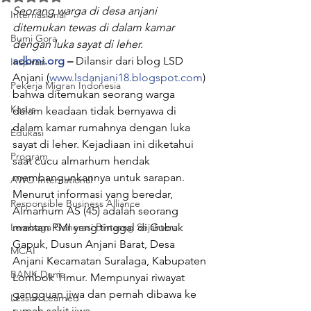
Seorang warga di desa anjani 
Internasional
ditemukan tewas di dalam kamar 
Bumi Gora
dengan luka sayat di leher.
adbmi.org
 – 
Dilansir dari blog LSD 
Inspirasi
Anjani (
www.lsdanjani18.blogspot.com
) 
Pekerja Migran Indonesia
bahwa ditemukan seorang warga 
Kasus
dalam keadaan tidak bernyawa di 
dalam kamar rumahnya dengan luka 
Edukasi
sayat di leher. Kejadiaan ini diketahui 
Program
saat cucu almarhum hendak 
membangunkannya untuk sarapan.
AWO International
Menurut informasi yang beredar, 
Responsible Business Alliance
Almarhum AS (45) adalah seorang 
Lembaga Generasi Bintasng Sejahtera
mantan PMI yang tinggal di Gubuk 
Gapuk, Dusun Anjani Barat, Desa 
MCAI
Anjani Kecamatan Suralaga, Kabupaten 
BANK Dunia
Lombok Timur. Mempunyai riwayat 
gangguan jiwa dan pernah dibawa ke 
Lesson Learned
rumah sakit jiwa.