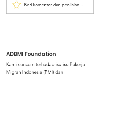
Beri komentar dan penilaian...
Nilai Tukar Mata Uang
IOI Pastikan C
Tinggi Jadi Daya Tarik
Dapatkan Inf
Utama Bekerja ke Luar
Komprehensif 
Negeri
Aturan Kerja
Berangkat
ADBMI Foundation
Kami concern terhadap isu-isu Pekerja
Migran Indonesia (PMI) dan
keluarganya.
Email
:
yayasanadbmi@gmail.com
Phone
:
037621880
Kab. Lombok Timur
Update Buletin Setiap Bulan