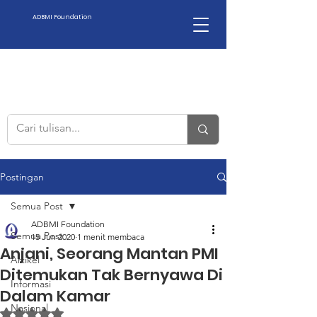
ADBMI Foundation
Postingan
Semua Post
ADBMI Foundation
Semua Post
15 Jun 2020
1 menit membaca
Anjani, Seorang Mantan PMI
Artikel
Ditemukan Tak Bernyawa Di
Informasi
Dalam Kamar
Nasional
Dinilai NaN dari 5 bintang.