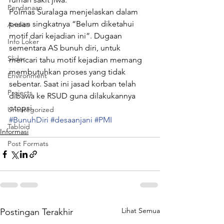
Pendanaan
Polmas Suralaga menjelaskan dalam 
pesan singkatnya “Belum diketahui 
Analisa
motif dari kejadian ini”. Dugaan 
Info Loker
sementara AS bunuh diri, untuk 
Slider
mencari tahu motif kejadian memang 
membutuhkan proses yang tidak 
Environment
sebentar. Saat ini jasad korban telah 
Projects
dibawa ke RSUD guna dilakukannya 
otopsi.
Uncategorized
#BunuhDiri
#desaanjani
#PMI
Tabloid
Informasi
Post Formats
Lihat Semua
Postingan Terakhir