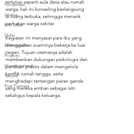
tertutup seperti aula desa atau rumah 
Pendanaan
warga, kali ini konseling berlangsung 
Analisa
di ruang terbuka, sehingga menarik 
perhatian warga sekitar.
Info Loker
Slider
Kegiatan ini menyasar para ibu yang 
ditinggalkan suaminya bekerja ke luar 
Environment
negeri. Tujuan utamanya adalah 
Projects
memberikan dukungan psikologis dan 
Uncategorized
panduan praktis dalam mengelola 
konflik rumah tangga, serta 
Tabloid
menghadapi tantangan peran ganda 
Post Formats
yang mereka emban sebagai istri 
sekaligus kepala keluarga.