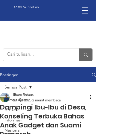
ADBMI Foundation
Postingan
Semua Post
ilham firdaus
Semua Post
23 Apr 2025
2 menit membaca
Dampingi Ibu-Ibu di Desa,
Artikel
Konseling Terbuka Bahas
Informasi
Anak Gadget dan Suami
Nasional