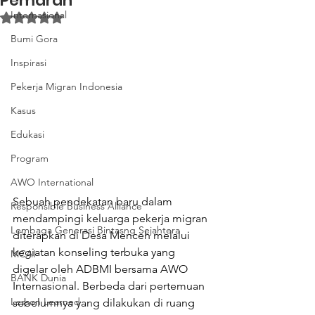
Pemarah
Internasional
Dinilai NaN dari 5 bintang.
Bumi Gora
Inspirasi
Pekerja Migran Indonesia
Kasus
Edukasi
Program
AWO International
Sebuah pendekatan baru dalam 
Responsible Business Alliance
mendampingi keluarga pekerja migran 
Lembaga Generasi Bintasng Sejahtera
diterapkan di Desa Menceh melalui 
kegiatan konseling terbuka yang 
MCAI
digelar oleh ADBMI bersama AWO 
BANK Dunia
Internasional. Berbeda dari pertemuan 
Lesson Learned
sebelumnya yang dilakukan di ruang 