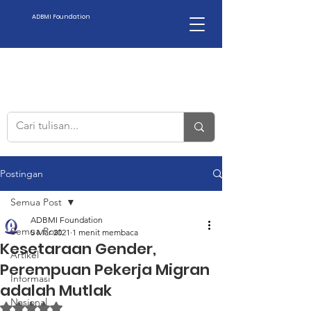
ADBMI Foundation
Postingan
Semua Post
ADBMI Foundation
Semua Post
5 Mar 2021
1 menit membaca
Kesetaraan Gender,
Artikel
Perempuan Pekerja Migran
Informasi
adalah Mutlak
Nasional
Dinilai NaN dari 5 bintang.