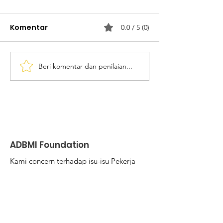
Komentar
0.0 / 5 (0)
Beri komentar dan penilaian...
Masihun Hayati, Purna
Wiana Juliant
PMI Malaysia Yang
Menuggu Kita
Tak Percaya Jalur
Pemerintah
ADBMI Foundation
Kami concern terhadap isu-isu Pekerja
Migran Indonesia (PMI) dan
keluarganya.
Email
:
yayasanadbmi@gmail.com
Phone
:
037621880