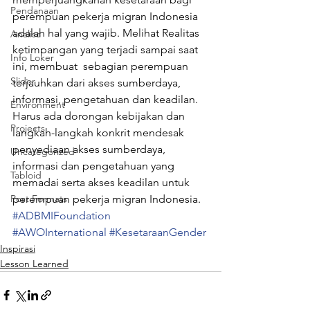
Pendanaan
perempuan pekerja migran Indonesia 
adalah hal yang wajib. Melihat Realitas 
Analisa
ketimpangan yang terjadi sampai saat 
Info Loker
ini, membuat  sebagian perempuan 
Slider
terjauhkan dari akses sumberdaya, 
informasi, pengetahuan dan keadilan.
Environment
Harus ada dorongan kebijakan dan 
Projects
langkah-langkah konkrit mendesak 
penyediaan akses sumberdaya, 
Uncategorized
informasi dan pengetahuan yang 
Tabloid
memadai serta akses keadilan untuk 
Post Formats
perempuan pekerja migran Indonesia.
#ADBMIFoundation
#AWOInternational
#KesetaraanGender
Inspirasi
Lesson Learned