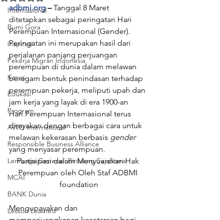
adbmi.org
 – 
Tanggal 8 Maret 
Internasional
ditetapkan sebagai peringatan Hari 
Bumi Gora
Perempuan Internasional (Gender). 
Peringatan ini merupakan hasil dari 
Inspirasi
perjalanan panjang perjuangan 
Pekerja Migran Indonesia
perempuan di dunia dalam melawan 
Kasus
beragam bentuk penindasan terhadap 
perempuan pekerja, meliputi upah dan 
Edukasi
jam kerja yang layak di era 1900-an
Program
Hari Perempuan Internasional terus 
dirayakan dengan berbagai cara untuk 
AWO International
melawan kekerasan berbasis 
gender
Responsible Business Alliance
yang menyasar perempuan.
Lembaga Generasi Bintasng Sejahtera
Partisipasi dalam Menyuarakan Hak 
Perempuan oleh Oleh Staf ADBMI 
MCAI
foundation
BANK Dunia
Mengupayakan dan 
Lesson Learned
memperjuangkanan kesetaraan bagi 