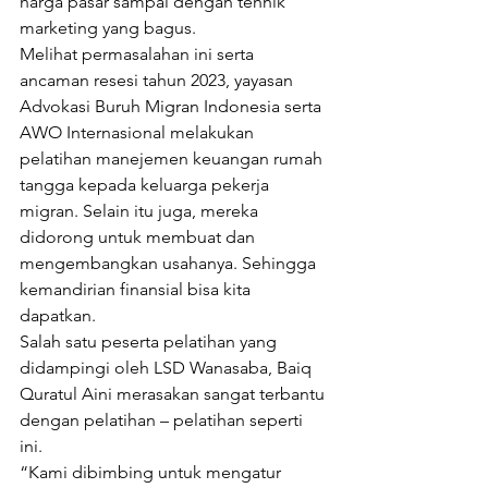
harga pasar sampai dengan tehnik 
marketing yang bagus.
Melihat permasalahan ini serta 
ancaman resesi tahun 2023, yayasan 
Advokasi Buruh Migran Indonesia serta 
AWO Internasional melakukan 
pelatihan manejemen keuangan rumah 
tangga kepada keluarga pekerja 
migran. Selain itu juga, mereka 
didorong untuk membuat dan 
mengembangkan usahanya. Sehingga 
kemandirian finansial bisa kita 
dapatkan.
Salah satu peserta pelatihan yang 
didampingi oleh LSD Wanasaba, Baiq 
Quratul Aini merasakan sangat terbantu 
dengan pelatihan – pelatihan seperti 
ini.
“Kami dibimbing untuk mengatur 