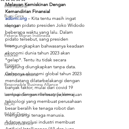
Melawan Kemiskinan Dengan 
Internasional
Kemandirian Finansial 
Bumi Gora
adbmi.org
 – Kita tentu masih ingat 
dengan pidato presiden Joko Widodo 
Inspirasi
beberapa waktu yang lalu. Dalam 
Pekerja Migran Indonesia
pidato tersebut, sang presiden 
Kasus
mengungkapkan bahwasanya keadaan 
ekonomi dunia tahun 2023 akan 
Edukasi
*gelap*. Tentu itu tidak secara 
Program
langsung diungkapkan tanpa data.
Gelapnya ekonomi global tahun 2023 
AWO International
mendatang dilatarbelakangi dengan 
Responsible Business Alliance
banyak faktor, mulai dari covid 19 
Lembaga Generasi Bintasng Sejahtera
sampai dengan melesatnya kemajuan 
teknologi yang membuat perusahaan 
MCAI
besar beralih ke tenaga robot dan 
BANK Dunia
mengurangi tenaga manusia.
Adanya revolusi industri membuat 
Lesson Learned
Artificial Intelligence (Al) dan juga 