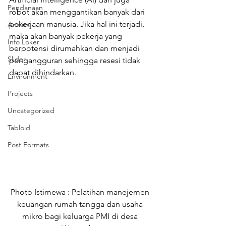
Pendanaan
robot akan menggantikan banyak dari 
pekerjaan manusia. Jika hal ini terjadi, 
Analisa
maka akan banyak pekerja yang 
Info Loker
berpotensi dirumahkan dan menjadi 
Slider
pengangguran sehingga resesi tidak 
dapat dihindarkan.
Environment
Projects
Uncategorized
Tabloid
Post Formats
Photo Istimewa : Pelatihan manejemen 
keuangan rumah tangga dan usaha 
mikro bagi keluarga PMI di desa 