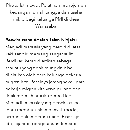
Photo Istimewa : Pelatihan manejemen 
keuangan rumah tangga dan usaha 
mikro bagi keluarga PMI di desa 
Wanasaba.
Berwirausaha Adalah Jalan Ninjaku 
Menjadi manusia yang berdiri di atas 
kaki sendiri memang sangat sulit. 
Berdikari kerap diartikan sebagai 
sesuatu yang tidak mungkin bisa 
dilakukan oleh para keluarga pekerja 
migran kita. Pasalnya jarang sekali para 
pekerja migran kita yang pulang dan 
tidak memilih untuk kembali lagi.
Menjadi manusia yang berwirausaha 
tentu membutuhkan banyak modal, 
namun bukan berarti uang. Bisa saja 
ide, jejaring, pengetahuan tentang 