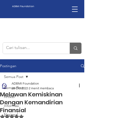
ADBMI Foundation
Postingan
Semua Post
ADBMI Foundation
Semua Post
20 Okt 2022
2 menit membaca
Melawan Kemiskinan
Artikel
Dengan Kemandirian
Informasi
Finansial
Nasional
Dinilai NaN dari 5 bintang.