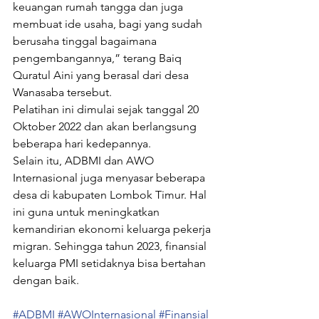
keuangan rumah tangga dan juga 
membuat ide usaha, bagi yang sudah 
berusaha tinggal bagaimana 
pengembangannya,” terang Baiq 
Quratul Aini yang berasal dari desa 
Wanasaba tersebut.
Pelatihan ini dimulai sejak tanggal 20 
Oktober 2022 dan akan berlangsung 
beberapa hari kedepannya.
Selain itu, ADBMI dan AWO 
Internasional juga menyasar beberapa 
desa di kabupaten Lombok Timur. Hal 
ini guna untuk meningkatkan 
kemandirian ekonomi keluarga pekerja 
migran. Sehingga tahun 2023, finansial 
keluarga PMI setidaknya bisa bertahan 
dengan baik.
#ADBMI
#AWOInternasional
#Finansial