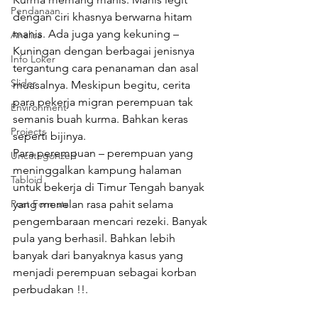
Pendanaan
dengan ciri khasnya berwarna hitam 
manis. Ada juga yang kekuning – 
Analisa
Kuningan dengan berbagai jenisnya 
Info Loker
tergantung cara penanaman dan asal 
Slider
muasalnya. Meskipun begitu, cerita 
para pekerja migran perempuan tak 
Environment
semanis buah kurma. Bahkan keras 
Projects
seperti bijinya.
Para perempuan – perempuan yang 
Uncategorized
meninggalkan kampung halaman 
Tabloid
untuk bekerja di Timur Tengah banyak 
Post Formats
yang menelan rasa pahit selama 
pengembaraan mencari rezeki. Banyak 
pula yang berhasil. Bahkan lebih 
banyak dari banyaknya kasus yang 
menjadi perempuan sebagai korban 
perbudakan !!.