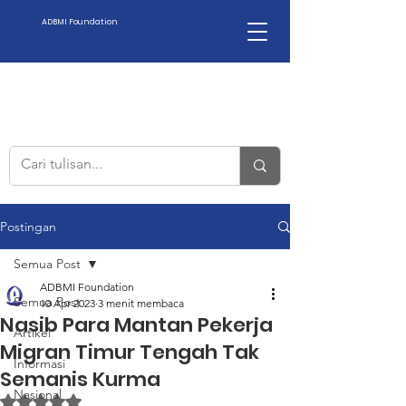
ADBMI Foundation
Postingan
Semua Post
ADBMI Foundation
Semua Post
10 Apr 2023
3 menit membaca
Nasib Para Mantan Pekerja
Artikel
Migran Timur Tengah Tak
Informasi
Semanis Kurma
Nasional
Dinilai NaN dari 5 bintang.