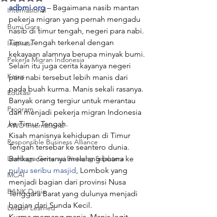
adbmi.org
 – Bagaimana nasib mantan 
Internasional
pekerja migran yang pernah mengadu 
Bumi Gora
nasib di timur tengah, negeri para nabi. 
Timur Tengah terkenal dengan 
Inspirasi
kekayaan alamnya berupa minyak bumi.
Pekerja Migran Indonesia
Selain itu juga cerita kayanya negeri 
Kasus
para nabi tersebut lebih manis dari 
pada buah kurma. Manis sekali rasanya. 
Edukasi
Banyak orang tergiur untuk merantau 
Program
dan menjadi pekerja migran Indonesia 
ke Timur Tengah.
AWO International
Kisah manisnya kehidupan di Timur 
Responsible Business Alliance
Tengah tersebar ke seantero dunia. 
Lembaga Generasi Bintasng Sejahtera
Bahkan ceritanya melalang buana ke 
pulau seribu masjid
, Lombok yang 
MCAI
menjadi bagian dari provinsi Nusa 
BANK Dunia
Tenggara Barat yang dulunya menjadi 
bagian dari Sunda Kecil.
Lesson Learned
Kurma memang manis. Manis legit 