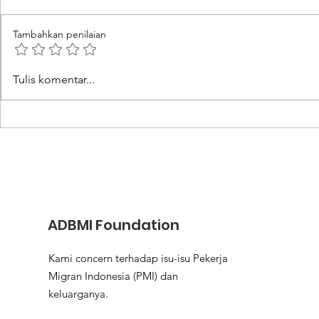
Tambahkan penilaian
Rupiah Anjlok Jadi Daya
Menjaga 
Tulis komentar...
Tarik Warga Jadi PMI
Keluarga 
Kecerdasa
ADBMI Foundation
Kami concern terhadap isu-isu Pekerja
Migran Indonesia (PMI) dan
keluarganya.