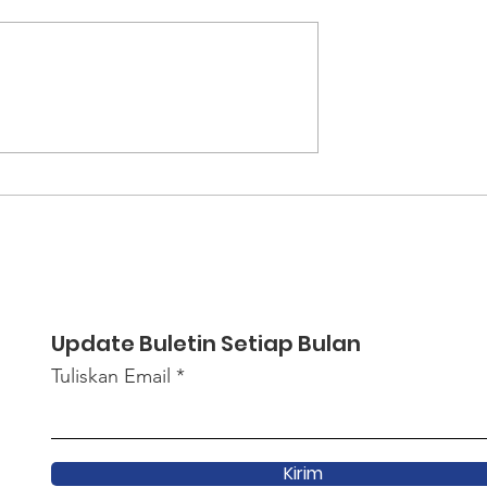
Ketahanan
Syarat BPJS Kesehatan
Migran Lewat
Dinilai Memperlambat
n Emosional
Proses Keberangkatan
Calon TKI
Update Buletin Setiap Bulan
Tuliskan Email
Kirim