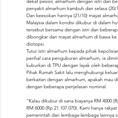
dekat pesisir, almarhum dengan istri dan b
penyakit almarhum kambuh dan selasa (20/1
Dan keesokan harinya (21/10) mayat almarhu
Malaysia dalam kondisi dikubur di dalam hu
tersebut bersama dengan istri dan beberapa
dibongkar dan mayat almarhum di bawa ke R
diotopsi.
Tutur istri almarhum kepada pihak kepolisia
perihal cara penguburan almarhum, ia dim
kuburkan di TPU dengan layak oleh beberapa
Pihak Rumah Sakit lalu menghubungi keluarg
berkaitan dengan almarhum, apakah mau dik
dengan beberapa penjelasan nominal.
“Kalau dikubur di sana biayanya RM 4000 (Rp
RM 6000 (Rp 21.107.070). Kami hanya rakyat
pemerintah dan lembaga-lembaga lainnya se