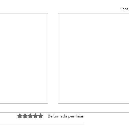
Liha
Dinilai 0 dari 5 bintang.
Belum ada penilaian