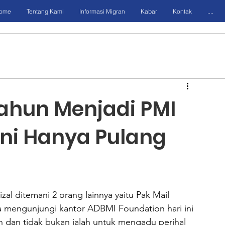
ome
Tentang Kami
Informasi Migran
Kabar
Kontak
....
 Tahun Menjadi PMI
Kini Hanya Pulang
izal ditemani 2 orang lainnya yaitu Pak Mail 
ya mengunjungi kantor ADBMI Foundation hari ini 
in dan tidak bukan ialah untuk mengadu perihal 