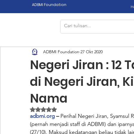
ADBMI Foundation
H
ADBMI Foundation
27 Okt 2020
Negeri Jiran : 12
di Negeri Jiran, 
Nama
Dinilai NaN dari 5 bintang.
adbmi.org
 – 
Perihal Negeri Jiran, Syamsul R
(pernah menjadi staff di ADBMI) dan iparn
(27/10). Maksud kedatangan beliau tidak la