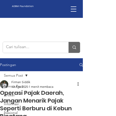
ADBMI Foundation
Postingan
Semua Post
Firman Siddik
Semua Post
13 Agu 2025
1 menit membaca
Operasi Pajak Daerah,
Artikel
Jangan Menarik Pajak
Informasi
Seperti Berburu di Kebun
Nasional