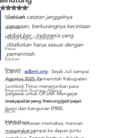
Binatang
Internasional
Dinilai NaN dari 5 bintang.
Sebuah
catatan
janggalnya
Bumi Gora
perasaan
, 
berkurangnya
kecintaan
Inspirasi
akibat
ber - Indonesia
yang
Pekerja Migran Indonesia
ditafsirkan
harus
sesuai
dengan
Kasus
pemerintah
. 
Edukasi
Program
(Opini) - 
adbmi.org
 - Sejak Juli sampai 
Agustus 2025, Pemerintah Kabupaten 
AWO International
Lombok Timur menerjunkan para 
Responsible Business Alliance
pegawai untuk OPJAR. Mengejar 
Lembaga Generasi Bintasng Sejahtera
masyarakat yang menunggak pajak 
bumi dan bangunan (PBB). 
MCAI
BANK Dunia
OPJAR terkesan memaksa, mencari 
masyarakat sampai ke depan pintu 
Lesson Learned
rumahnya. Seperti berburu di kebun 