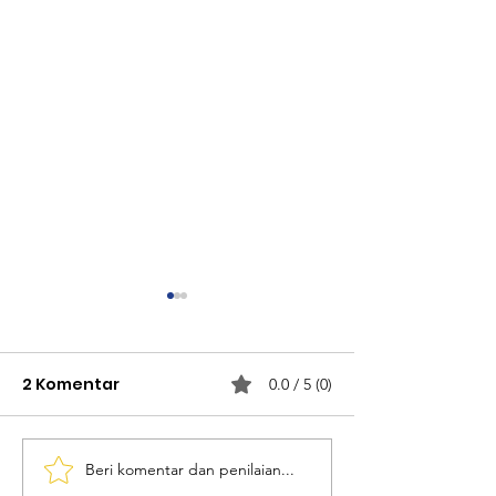
2 Komentar
0.0 / 5 (0)
Beri komentar dan penilaian...
Revolusi KUR
H - 3 Kiamat,