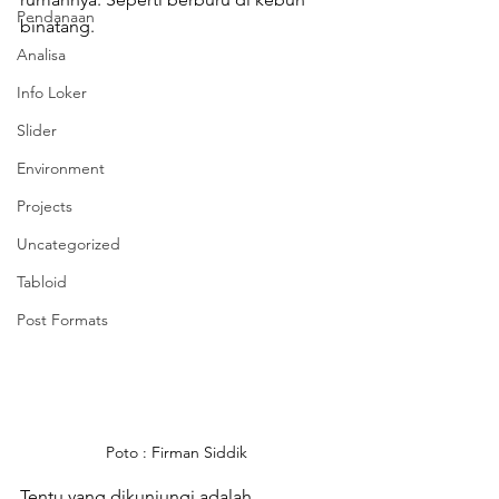
Pendanaan
binatang. 
Analisa
Info Loker
Slider
Environment
Projects
Uncategorized
Tabloid
Post Formats
Poto : Firman Siddik 
Tentu yang dikunjungi adalah 