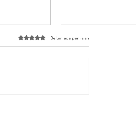
Dinilai 0 dari 5 bintang.
Belum ada penilaian
an Calon PMI
Meninggalkan Lubang
Informasi
Maut Demi Masa Depan
sif Terkait
Asa Pemuda Lombok di
rja Sebelum
Negeri Jiran
t