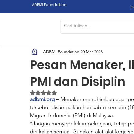
ADBMI Foundation
H
ADBMI Foundation
20 Mar 2023
Pesan Menaker, I
PMI dan Disiplin
Dinilai NaN dari 5 bintang.
adbmi.org
 – 
Menaker menghimbau agar pekerj
tersebut disampaikan hari sabtu kemarin (1
Migran Indonesia (PMI) di Malaysia.
“Jangan menyepelekan pekerjaan, tetap per
diri kalian semua. Gunakan alat-alat kerja