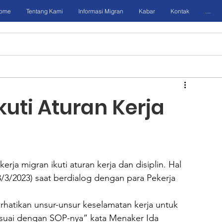
ome
Tentang Kami
Informasi Migran
Kabar
Kontak
....
kuti Aturan Kerja
a migran ikuti aturan kerja dan disiplin. Hal 
8/3/2023) saat berdialog dengan para Pekerja 
hatikan unsur-unsur keselamatan kerja untuk 
 sesuai dengan SOP-nya” kata Menaker Ida 