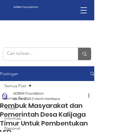
ADBMI Foundation
Postingan
Semua Post
ADBMI Foundation
Semua Post
24 Jan 2024
2 menit membaca
Rembuk Masyarakat dan
Artikel
Pemerintah Desa Kalijaga
Informasi
Timur Untuk Pembentukan
Nasional