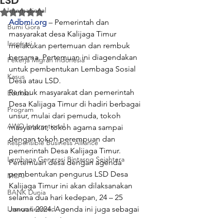
LSD
Internasional
Dinilai NaN dari 5 bintang.
Adbmi.org
 – Pemerintah dan 
Bumi Gora
masyarakat desa Kalijaga Timur 
Inspirasi
melakukan pertemuan dan rembuk 
bersama. Pertemuan ini diagendakan 
Pekerja Migran Indonesia
untuk pembentukan Lembaga Sosial 
Kasus
Desa atau LSD.
Rembuk masyarakat dan pemerintah 
Edukasi
Desa Kalijaga Timur di hadiri berbagai 
Program
unsur, mulai dari pemuda, tokoh 
AWO International
masyarakat, tokoh agama sampai 
dengan tokoh perempuan dan 
Responsible Business Alliance
pemerintah Desa Kalijaga Timur.
Lembaga Generasi Bintasng Sejahtera
Pertemuan desa dengan agenda 
pembentukan pengurus LSD Desa 
MCAI
Kalijaga Timur ini akan dilaksanakan 
BANK Dunia
selama dua hari kedepan, 24 – 25 
Lesson Learned
Januari 2024. Agenda ini juga sebagai 