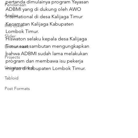
pertanda dimulainya program Yayasan 
Pendanaan
ADBMI yang di dukung oleh AWO 
Analisa
International di desa Kalijaga Timur 
Kecamatan Kalijaga Kabupaten 
Info Loker
Lombok Timur.
Slider
Hiswaton selaku kepala desa Kalijaga 
Timur saat sambutan mengungkapkan 
Environment
bahwa ADBMI sudah lama melakukan 
Projects
program dan membawa isu pekerja 
Uncategorized
migran di kabupaten Lombok Timur.
Tabloid
Post Formats