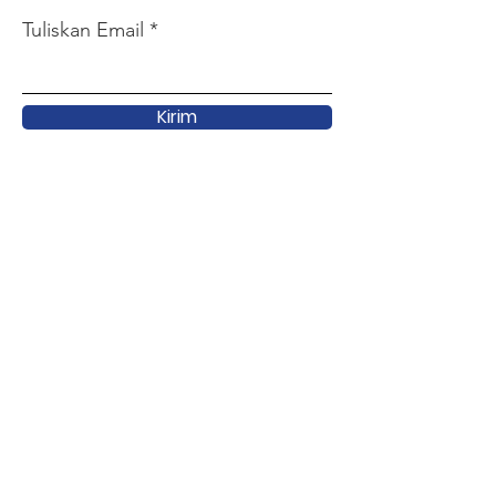
Tuliskan Email
Kirim
Link Cepat
Tentang
Dukungan
Terkini
Kegiatan
Forum