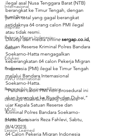
ilegal asal Nusa Tenggara Barat (NTB) 
Internasional
berangkat ke Timur Tengah, dengan 
Bumi Gora
jumlah total yang gagal berangkat 
setidaknya 64 orang calon PMI ilegal 
Inspirasi
atau tidak resmi.
Pekerja Migran Indonesia
Dikutip dari media 
online
sergap.co.id, 
Satuan Reserse Kriminal Polres Bandara 
Kasus
Soekarno-Hatta mengagalkan 
Edukasi
keberangkatan 64 calon Pekerja Migran 
Program
Indonesia (PMI) ilegal ke Timur Tengah 
melalui Bandara Internasional 
AWO International
Soekarno-Hatta.
Responsible Business Alliance
“Puluhan calon PMI non prosedural ini 
akan berangkat ke Riyadh dan Dubai,” 
Lembaga Generasi Bintasng Sejahtera
ujar Kepala Satuan Reserse dan 
MCAI
Kriminal Polres Bandara Soekarno-
Hatta Komisaris Reza Fahlevi, Sabtu, 
BANK Dunia
(8/4/2023).
Lesson Learned
64 Calon Pekerja Migran Indonesia 