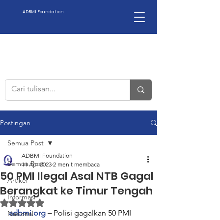
ADBMI Foundation
Postingan
Semua Post
ADBMI Foundation
Semua Post
11 Apr 2023
2 menit membaca
50 PMI Ilegal Asal NTB Gagal
Artikel
Berangkat ke Timur Tengah
Informasi
Dinilai NaN dari 5 bintang.
adbmi.org
 – 
Polisi gagalkan 50 PMI 
Nasional