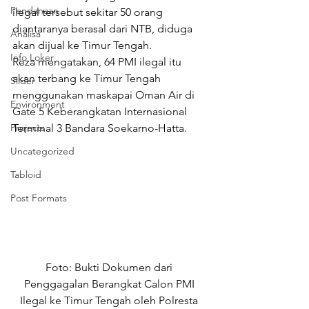
Pendanaan
ilegal tersebut sekitar 50 orang 
diantaranya berasal dari NTB, diduga 
Analisa
akan dijual ke Timur Tengah.
Info Loker
Reza mengatakan, 64 PMI ilegal itu 
akan terbang ke Timur Tengah 
Slider
menggunakan maskapai Oman Air di 
Environment
Gate 5 Keberangkatan Internasional 
Projects
Terminal 3 Bandara Soekarno-Hatta.
Uncategorized
Tabloid
Post Formats
Foto: Bukti Dokumen dari 
Penggagalan Berangkat Calon PMI 
Ilegal ke Timur Tengah oleh Polresta 