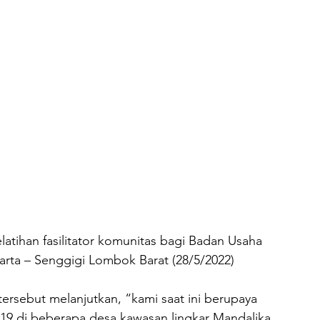
tihan fasilitator komunitas bagi Badan Usaha 
arta – Senggigi Lombok Barat (28/5/2022)
rsebut melanjutkan, “kami saat ini berupaya 
9 di beberapa desa kawasan lingkar Mandalika. 