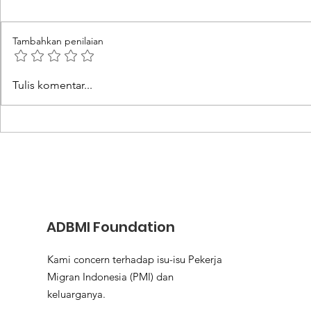
Tambahkan penilaian
Doro Kadindi dan
Operasi P
Tulis komentar...
Ancaman Kekeringan
Jangan Me
Ribuan Jiwa
Seperti Be
Binatang
ADBMI Foundation
Kami concern terhadap isu-isu Pekerja
Migran Indonesia (PMI) dan
keluarganya.