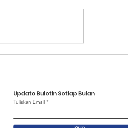
ajak Daerah,
Menjemput Harapan Da
narik Pajak
Anyaman Bambu
rburu di Kebun
Update Buletin Setiap Bulan
Tuliskan Email
Kirim