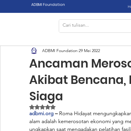
ADBMI Foundation
H
ADBMI Foundation
29 Mei 2022
Ancaman Meroso
Akibat Bencana,
Siaga
Dinilai NaN dari 5 bintang.
adbmi.org
 –
 Roma Hidayat mengungkapkan s
alam adalah kemerosotan ekonomi yang mel
ungkapkan saat mengadakan pelatihan fasil