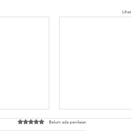
Liha
Dinilai 0 dari 5 bintang.
Belum ada penilaian