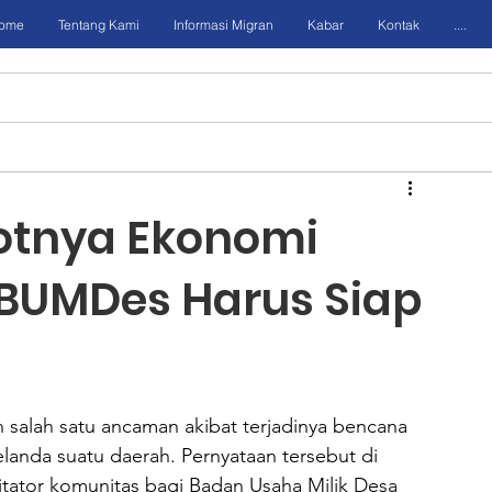
ome
Tentang Kami
Informasi Migran
Kabar
Kontak
....
tnya Ekonomi
 BUMDes Harus Siap
alah satu ancaman akibat terjadinya bencana 
anda suatu daerah. Pernyataan tersebut di 
itator komunitas bagi Badan Usaha Milik Desa 