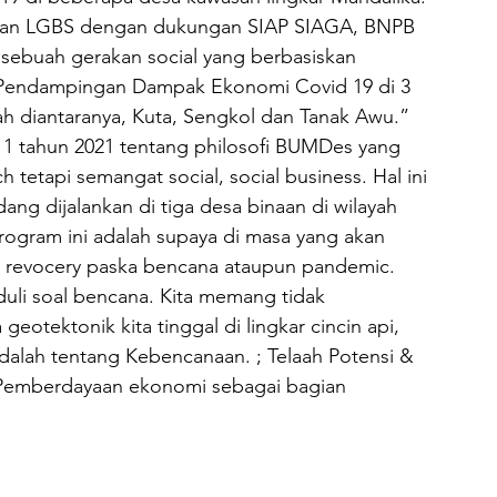
dan LGBS dengan dukungan SIAP SIAGA, BNPB 
ebuah gerakan social yang berbasiskan 
ek Pendampingan Dampak Ekonomi Covid 19 di 3 
 diantaranya, Kuta, Sengkol dan Tanak Awu.”
 tahun 2021 tentang philosofi BUMDes yang 
 tetapi semangat social, social business. Hal ini 
g dijalankan di tiga desa binaan di wilayah 
program ini adalah supaya di masa yang akan 
 revocery paska bencana ataupun pandemic.
uli soal bencana. Kita memang tidak 
eotektonik kita tinggal di lingkar cincin api, 
 adalah tentang Kebencanaan. ; Telaah Potensi & 
 Pemberdayaan ekonomi sebagai bagian 