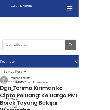
ADBMI Foundation
Postingan
Semua Post
faulaanishatami
Semua Post
8 Jul 2025
2 menit membaca
Dari Terima Kiriman ke
Artikel
Cipta Peluang: Keluarga PMI
Informasi
Borok Toyang Belajar
Nasional