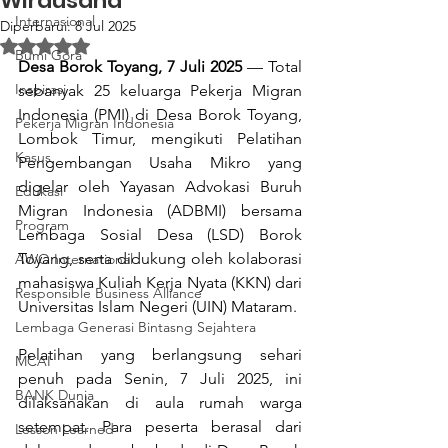
Wirausaha
Internasional
Diperbarui:
8 Jul 2025
Dinilai NaN dari 5 bintang.
Bumi Gora
Desa Borok Toyang, 7 Juli 2025
 — Total 
Inspirasi
sebanyak 25 keluarga Pekerja Migran 
Indonesia (PMI) di Desa Borok Toyang, 
Pekerja Migran Indonesia
Lombok Timur, mengikuti Pelatihan 
Kasus
Pengembangan Usaha Mikro yang 
digelar oleh Yayasan Advokasi Buruh 
Edukasi
Migran Indonesia (ADBMI) bersama 
Program
Lembaga Sosial Desa (LSD) Borok 
Toyang, serta didukung oleh kolaborasi 
AWO International
mahasiswa Kuliah Kerja Nyata (KKN) dari 
Responsible Business Alliance
Universitas Islam Negeri (UIN) Mataram.
Lembaga Generasi Bintasng Sejahtera
Pelatihan yang berlangsung sehari 
MCAI
penuh pada Senin, 7 Juli 2025, ini 
BANK Dunia
dilaksanakan di aula rumah warga 
setempat. Para peserta berasal dari 
Lesson Learned