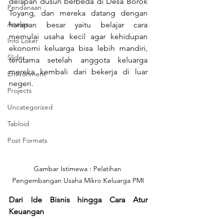
delapan dusun berbeda di Desa Borok 
Pendanaan
Toyang, dan mereka datang dengan 
Analisa
harapan besar yaitu belajar cara 
memulai usaha kecil agar kehidupan 
Info Loker
ekonomi keluarga bisa lebih mandiri, 
Slider
terutama setelah anggota keluarga 
mereka kembali dari bekerja di luar 
Environment
negeri.
Projects
Uncategorized
Tabloid
Post Formats
Gambar Istimewa : Pelatihan 
Pengembangan Usaha Mikro Keluarga PMI
Dari Ide Bisnis hingga Cara Atur 
Keuangan