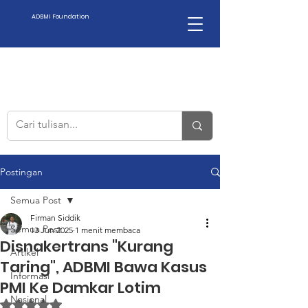
ADBMI Foundation
Postingan
Semua Post
Firman Siddik
Semua Post
13 Jun 2025
1 menit membaca
Disnakertrans "Kurang
Artikel
Taring", ADBMI Bawa Kasus
Informasi
PMI Ke Damkar Lotim
Nasional
Dinilai NaN dari 5 bintang.