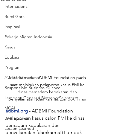
Internasional
Bumi Gora
Inspirasi
Pekerja Migran Indonesia
Kasus
Edukasi
Program
AWO International
Poto Istimewa : ADBMI Foundation pada 
saat melakukan pelaporan kasus PMI ke 
Responsible Business Alliance
dinas pemadam kebakaran dan 
Lembaga Generasi Bintasng Sejahtera
penyelamatan (damkarmat)Lombok Timur.
MCAI
adbmi.org
 - ADBMI Foundation 
melaporkan kasus calon PMI ke dinas 
BANK Dunia
pemadam kebakaran dan 
Lesson Learned
penyelamatan (damkarmat) Lombok 