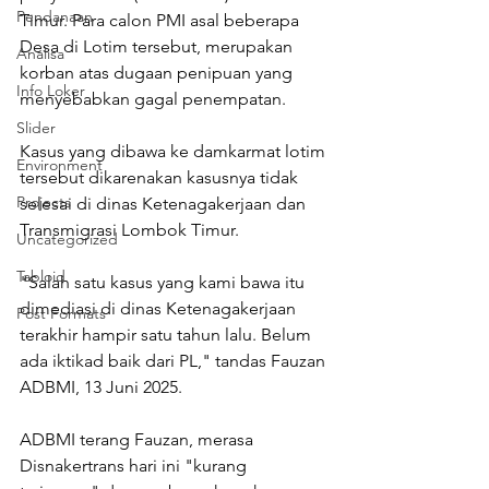
Pendanaan
Timur. Para calon PMI asal beberapa 
Desa di Lotim tersebut, merupakan 
Analisa
korban atas dugaan penipuan yang 
Info Loker
menyebabkan gagal penempatan.
Slider
Kasus yang dibawa ke damkarmat lotim 
Environment
tersebut dikarenakan kasusnya tidak 
Projects
selesai di dinas Ketenagakerjaan dan 
Transmigrasi Lombok Timur. 
Uncategorized
Tabloid
"Salah satu kasus yang kami bawa itu 
dimediasi di dinas Ketenagakerjaan 
Post Formats
terakhir hampir satu tahun lalu. Belum 
ada iktikad baik dari PL," tandas Fauzan 
ADBMI, 13 Juni 2025.
ADBMI terang Fauzan, merasa 
Disnakertrans hari ini "kurang 