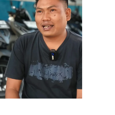
pekerjaan, melainkan taruhan nyawa demi
sesuap nasi. Namun kini, arah angin
berubah. Sebagian dari mereka memilih
untuk menanggalkan senter tambang dan
bersiap mengadu nasib sebagai Pekerja
Migran Indonesia (PMI)