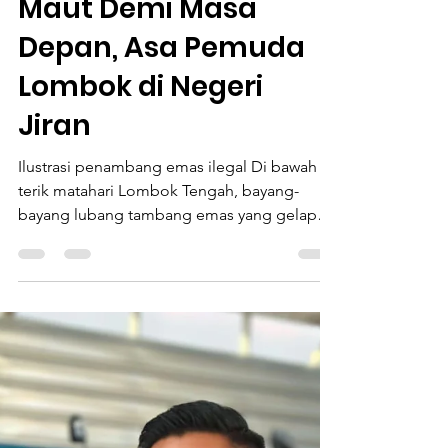
1 hari yang lalu
2 menit membaca
Informasi
Meninggalkan Lubang
Maut Demi Masa
Depan, Asa Pemuda
Lombok di Negeri
Jiran
Ilustrasi penambang emas ilegal Di bawah
terik matahari Lombok Tengah, bayang-
bayang lubang tambang emas yang gelap
dan sempit masih menghantui ingatan para
pemuda di Desa Pengenjek Kecamatan
Jonggat Kabupaten Lombok Tengah. Bagi
mereka, menambang emas bukan sekadar