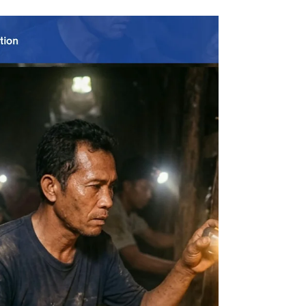
(OPP) yang dilaksanakan ADBMI Foundation.
adbmi.org – Menjelang keberangkatan ke
negara penempatan, para calon pekerja
migran Indonesia (CPMI) dibekali dengan
berbagai pengetahuan penting melalui
kegiatan Pre-Employment Orientation (PEO)
atau Orientasi Pra-Pemberangkatan (OPP).
Kegiatan ini merupakan bentuk kolaborasi
antara ADBMI Foundation, IOM dan IOI
Corporation Berhad, perusahaan kelapa saw