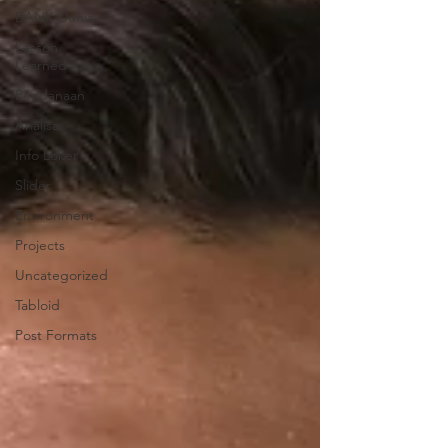
BANK Dunia
Lesson
Learned
Pendanaan
Analisa
Info Loker
Slider
Environment
Projects
Uncategorized
Tabloid
Post Formats