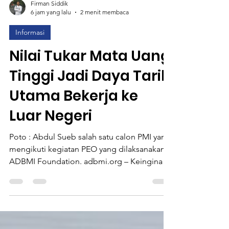
Firman Siddik
6 jam yang lalu
2 menit membaca
Informasi
Nilai Tukar Mata Uang
Tinggi Jadi Daya Tarik
Utama Bekerja ke
Luar Negeri
Poto : Abdul Sueb salah satu calon PMI yang
mengikuti kegiatan PEO yang dilaksanakan
ADBMI Foundation. adbmi.org – Keinginan
untuk memperbaiki taraf ekonomi keluarga
menjadi motivasi kuat bagi para pemuda di
daerah untuk mengadu nasib ke