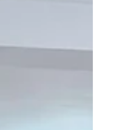
mancanegara. Tak terkecuali Abdul Sueb
(22), seorang pemuda asal Desa Dadap
Kecamatan Sembelia Kabupaten Lombok
Timur. Ia menjadi salah satu calon pekerja
migran yang memutuskan untuk berangkat
ke Malaysia demi mengejar masa depan
yang lebih