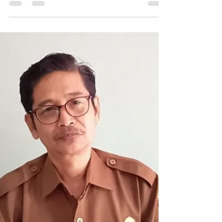
Bersamaan Dengan
Jumlah Pengiriman
PMI
Poto ilustrasi adbmi.org - Jumlah
pengangguran di Nusa Tenggara Barat
bertambah 10.920 orang, meningkat 0,33%
dari data Agustus 2024. Menurut kepala BPS
provinsi NTB, Wahyudin, meningkatnya
angka pengangguran di NTB karena
kurangnya lapangan kerja ditengah tingginya
lulusan SMA/SMK dan Perguruan Tinggi.
Dilansir dari NTBsatu, tingkat pengangguran
terbuka (TPT) NTB hingga Agustus 2025
sebesar 3,06%. Naik 0,33% dari Agustus
tahun lalu. "Sepanjang Agustus 2024 sampai
Agustus 20