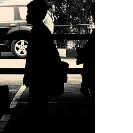
Kecamatan Lenek, Lombok Timur. Kanit
UPTD PPA Lotim, Hayunindia, menyebut
bahwa DP sudah di bawa untuk melakukan
visum. Sementara, ER (45) yang merupakan
ayah tiri korban dan juga sebagai pelaku
sudah di bawa ke Polres Lombok Timur
untuk dimintai keterangan. Dilansir dari
Tribun Lombok, DP sebelumnya