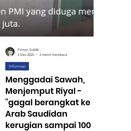
Firman Siddik
2 Des 2025
2 menit membaca
Informasi
Menggadai Sawah,
Menjemput Riyal -