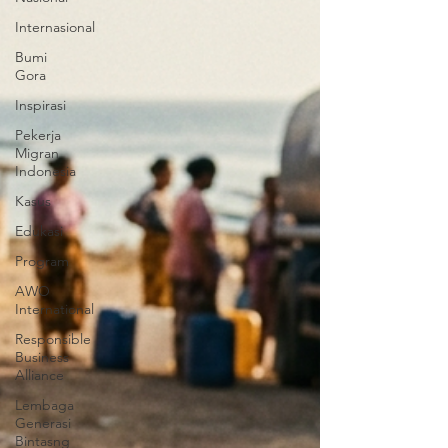
Internasional
Bumi
Gora
Inspirasi
Pekerja
Migran
Indonesia
Kasus
Edukasi
Program
AWO
International
Responsible
Business
Alliance
Lembaga
Generasi
Bintasng