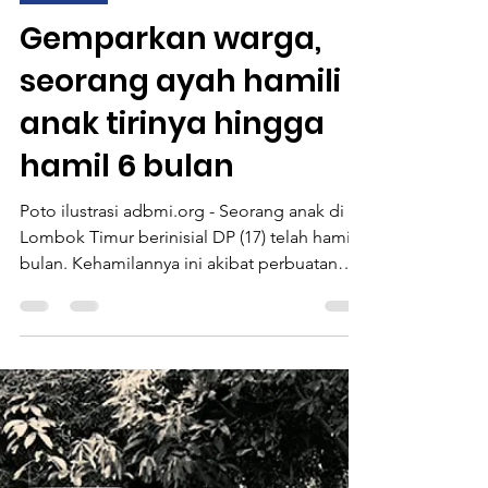
Firman Siddik
19 Nov 2025
1 menit membaca
Informasi
Gemparkan warga,
seorang ayah hamili
anak tirinya hingga
hamil 6 bulan
Poto ilustrasi adbmi.org - Seorang anak di
Lombok Timur berinisial DP (17) telah hamil 6
bulan. Kehamilannya ini akibat perbuatan
bejak dari ayah tirinya yang merupakan warga