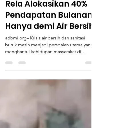
Lombok Timur: Warga
Rela Alokasikan 40%
Pendapatan Bulanan
Hanya demi Air Bersih
adbmi.org– Krisis air bersih dan sanitasi
buruk masih menjadi persoalan utama yang
menghantui kehidupan masyarakat di
kawasan pesisir selatan Kabupaten Lombok
Timur. Keterbatasan akses terhadap layanan
dasar ini tidak hanya berdampak pada
kesehatan, tetapi juga memberikan tekanan
ekonomi yang sangat berat bagi rumah
tangga setempat. Berdasarkan hasil audit
sosial yang dilakukan oleh Kesatuan
Perempuan Pesisir Indonesia (KPPI) Lombok
Timur, warga di wilayah pesisir selatan har