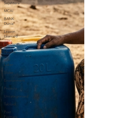
Sejahtera
MCAI
BANK
Dunia
Lesson
Learned
Pendanaan
Analisa
Info
Loker
Slider
Environment
Projects
Uncategorized
Tabloid
Post
Formats