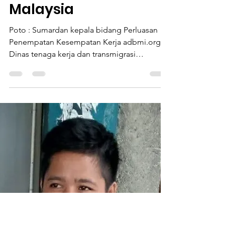
Firman Siddik
3 Nov 2025
1 menit membaca
Informasi
Sebulan lebih belum
ada kejelasan
keluarga dari PMI
yang meninggal di
Malaysia
Poto : Sumardan kepala bidang Perluasan
Penempatan Kesempatan Kerja adbmi.org -
Dinas tenaga kerja dan transmigrasi
Kabupaten Lombok Timur belum
menemukan kejelasan keluarga atas PMI
yang meninggal di Malaysia. PMI bernama