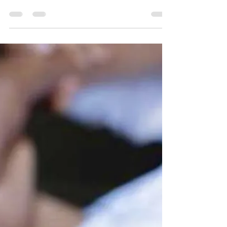
diminta pulang oleh
istri
Poto : Syarifa Uswatun Hasanah, istri
almarhum Muhammad, pmi asal Masbagik
Utara Baru yang meninggal di Malaysia.
Tidak ada yang bisa meneri sebuah
kehilangan, terlebih kehilangan orang yang
tersayang. Dan itulah yang dirasakan Syarifa
saat ini. Rasanya baru kemarin ia dan sang
suami memadu cinta. Pernikahan yang ia
bangun baru berusia hamper 8 tahun. Dari
pernikahannya ini, ia memiliki satu orang
anak laki – laki yang baru duduk dibangku
sekolah dasar. Fakta Jahitan di Se