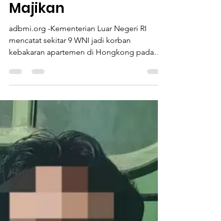
H*ngus Sambil
Memeluk Anak
Majikan
adbmi.org -Kementerian Luar Negeri RI
mencatat sekitar 9 WNI jadi korban
kebakaran apartemen di Hongkong pada
Rabu, 26/11/2025 kemarin. Tragedi kebakaran
besar tersebut meluluhlantakkan 7 gedung
apartemen di Distrik Tai Po, Hongkong.
Pemerintah Hongkong mencatat, total
korban kebakaran mencapai 146 korban jiwa.
9 diantaranya adalah pekerja migran
Indonesia. HANGUS SAMBIL MEMELUK
ANAK SANG MAJIKAN Erawati, pekerja
migran Indonesia asal Kabupaten Malang
ditemukan hangus