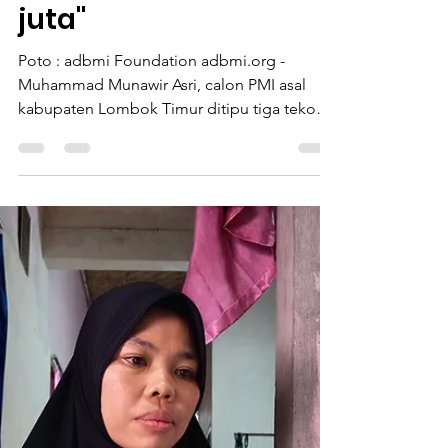
"gagal berangkat ke
Arab Saudidan
kerugian sampai 100
juta"
Poto : adbmi Foundation adbmi.org -
Muhammad Munawir Asri, calon PMI asal
kabupaten Lombok Timur ditipu tiga tekong
sekaligus. Kerugian ditaksir hingga seratus
juta, bahkan sang anak tidak bisa
melanjutkan pendidikan. Kasus ini
berlangsung sejak tahun 2022, ketika ia
direkrut oleh salah satu PT yang ternyata
menawarkan Haji dan Umroh. PT tersebut
bernama PT MULTAZAM WISATA AGUNG.
Di PT tersebut, ia menyetorkan biaya sebesar
27 juta ke salah seorang tekong atau rekruter