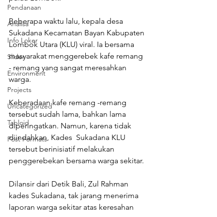
Pendanaan
Beberapa waktu lalu, kepala desa 
Analisa
Sukadana Kecamatan Bayan Kabupaten 
Info Loker
Lombok Utara (KLU) viral. Ia bersama 
masyarakat menggerebek kafe remang 
Slider
- remang yang sangat meresahkan 
Environment
warga. 
Projects
Keberadaan kafe remang -remang 
Uncategorized
tersebut sudah lama, bahkan lama 
Tabloid
diperingatkan. Namun, karena tidak 
diindahkan, Kades  Sukadana KLU 
Post Formats
tersebut berinisiatif melakukan 
penggerebekan bersama warga sekitar. 
Dilansir dari Detik Bali, Zul Rahman 
kades Sukadana, tak jarang menerima 
laporan warga sekitar atas keresahan 