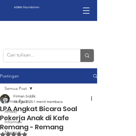
ADBMI Foundation
Postingan
Semua Post
Firman Siddik
Semua Post
15 Agu 2025
1 menit membaca
LPA Angkat Bicara Soal
Artikel
Pekerja Anak di Kafe
Informasi
Remang - Remang
Nasional
Dinilai NaN dari 5 bintang.