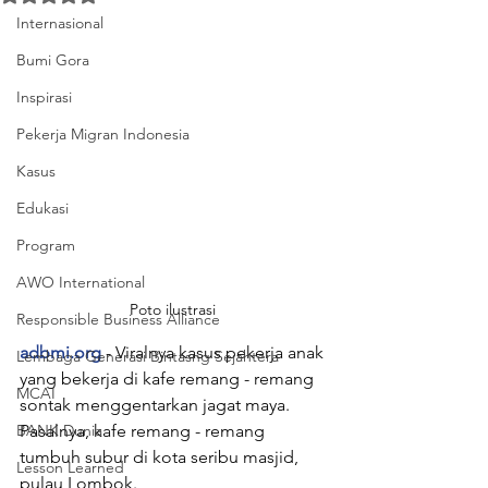
Internasional
Bumi Gora
Inspirasi
Pekerja Migran Indonesia
Kasus
Edukasi
Program
AWO International
Poto ilustrasi 
Responsible Business Alliance
adbmi.org
 - Viralnya kasus pekerja anak 
Lembaga Generasi Bintasng Sejahtera
yang bekerja di kafe remang - remang 
MCAI
sontak menggentarkan jagat maya. 
BANK Dunia
Pasalnya, kafe remang - remang 
tumbuh subur di kota seribu masjid, 
Lesson Learned
pulau Lombok. 