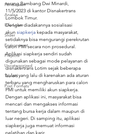
terang Bambang Dwi Minardi, 
Pendanaan
11/5/2023 di kantor Disnakertrans 
Analisa
Lombok Timur.
Info Loker
Dengan diadakannya sosialisasi 
akun 
siapkerja
 kepada masyarakat, 
Slider
setidaknya bisa mengurangi perekrutan 
Environment
calon PMI secara non prosedural.
Aplikasi siapkerja sendiri sudah 
Projects
digunakan sebagai mode pelayanan di 
Uncategorized
disnakertrans Lotim sejak beberapa 
bulan yang lalu di karenakan ada aturan 
Tabloid
terbaru yang mengharuskan para calon 
Post Formats
PMI untuk memiliki akun siapkerja.
Dengan aplikasi ini, masyarakat bisa 
mencari dan mengakses informasi 
tentang bursa kerja dalam maupun di 
luar negeri. Di samping itu, aplikasi 
siapkerja juga memuat informasi 
pelatihan dan karir.