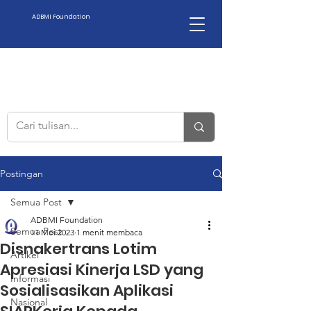
ADBMI Foundation
Postingan
Semua Post
ADBMI Foundation
Semua Post
11 Mei 2023
1 menit membaca
Disnakertrans Lotim
Artikel
Apresiasi Kinerja LSD yang
Informasi
Sosialisasikan Aplikasi
Nasional