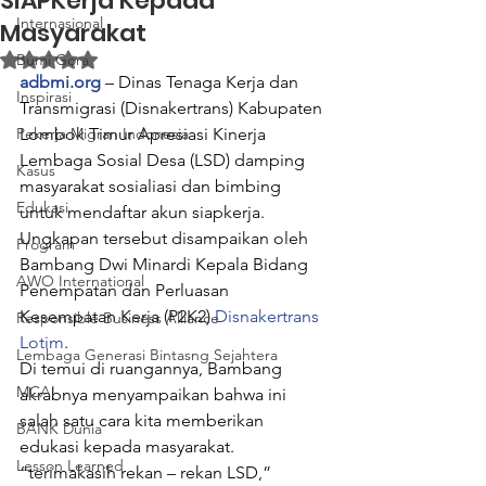
SIAPKerja Kepada
Internasional
Masyarakat
Dinilai NaN dari 5 bintang.
Bumi Gora
adbmi.org
 – Dinas Tenaga Kerja dan 
Inspirasi
Transmigrasi (Disnakertrans) Kabupaten 
Pekerja Migran Indonesia
Lombok Timur Apresiasi Kinerja 
Lembaga Sosial Desa (LSD) damping 
Kasus
masyarakat sosialiasi dan bimbing 
Edukasi
untuk mendaftar akun siapkerja.
Ungkapan tersebut disampaikan oleh 
Program
Bambang Dwi Minardi Kepala Bidang 
AWO International
Penempatan dan Perluasan 
Kesempatan Kerja (P2K2) 
Disnakertrans 
Responsible Business Alliance
Lotim
.
Lembaga Generasi Bintasng Sejahtera
Di temui di ruangannya, Bambang 
MCAI
akrabnya menyampaikan bahwa ini 
salah satu cara kita memberikan 
BANK Dunia
edukasi kepada masyarakat.
Lesson Learned
“terimakasih rekan – rekan LSD,” 