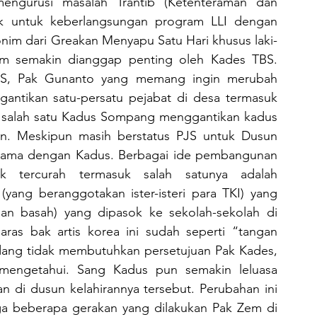
engurusi masalah Trantib (Ketenteraman dan 
k untuk keberlangsungan program LLI dengan 
m dari Greakan Menyapu Satu Hari khusus laki-
m semakin dianggap penting oleh Kades TBS. 
BS, Pak Gunanto yang memang ingin merubah 
tikan satu-persatu pejabat di desa termasuk 
i salah satu Kadus Sompang menggantikan kadus 
n. Meskipun masih berstatus PJS untuk Dusun 
sama dengan Kadus. Berbagai ide pembangunan 
 tercurah termasuk salah satunya adalah 
g beranggotakan ister-isteri para TKI) yang 
an basah) yang dipasok ke sekolah-sekolah di 
aras bak artis korea ini sudah seperti “tangan 
dang tidak membutuhkan persetujuan Pak Kades, 
mengetahui. Sang Kadus pun semakin leluasa 
i dusun kelahirannya tersebut. Perubahan ini 
ga beberapa gerakan yang dilakukan Pak Zem di 