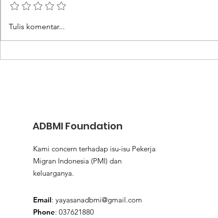
Rupiah Anjlok Jadi Daya
Menjaga 
Tulis komentar...
Tarik Warga Jadi PMI
Keluarga 
Kecerdasa
ADBMI Foundation
Kami concern terhadap isu-isu Pekerja
Migran Indonesia (PMI) dan
keluarganya.
Email
:
yayasanadbmi@gmail.com
Phone
: 037621880