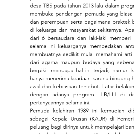
desa TBS pada tahun 2013 lalu dalam pro
membuka pandangan pemuda yang biasa dip
dan perempuan serta bagaimana praktek bi
di keluarga dan masyarakat sekitarnya. Apal
dari 6 bersaudara dan laki-laki member
selama ini keluarganya membedakan anta
membuatnya sedikit mulai memahami arti da
dari agama maupun budaya yang sebenarn
berpikir mengapa hal ini terjadi, namu
hanya menerima keadaan karena bingung h
awal dari kebiasaan tersebut. Latar belak
dengan adanya program LLB/LLI di de
pertanyaannya selama ini.
Pemuda kelahiran 1989 ini kemudian di
sebagai Kepala Urusan (KAUR) di Pemerin
peluang bagi dirinya untuk mempelajari ba