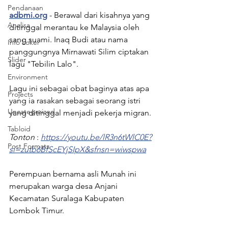
Pendanaan
adbmi.org
 - Berawal dari kisahnya yang 
Analisa
ditinggal merantau ke Malaysia oleh 
sang suami. Inaq Budi atau nama 
Info Loker
panggungnya Mirnawati Silim ciptakan 
Slider
lagu "Tebilin Lalo". 
Environment
Lagu ini sebagai obat baginya atas apa 
Projects
yang ia rasakan sebagai seorang istri 
Uncategorized
yang ditinggal menjadi pekerja migran. 
Tabloid
Tonton
 : 
https://youtu.be/lR3n6tWlC0E?
Post Formats
si=zutb6BfScEYjSIpX&sfnsn=wiwspwa
Perempuan bernama asli Munah ini 
merupakan warga desa Anjani 
Kecamatan Suralaga Kabupaten 
Lombok Timur.