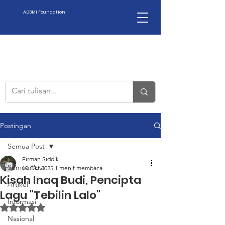
ADBMI Foundation
Postingan
Semua Post
Firman Siddik
Semua Post
10 Okt 2025
1 menit membaca
Kisah Inaq Budi, Pencipta
Artikel
Lagu "Tebilin Lalo"
Informasi
Dinilai NaN dari 5 bintang.
Nasional