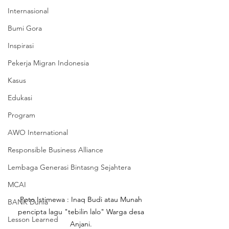
Internasional
Bumi Gora
Inspirasi
Pekerja Migran Indonesia
Kasus
Edukasi
Program
AWO International
Responsible Business Alliance
Lembaga Generasi Bintasng Sejahtera
MCAI
Poto Istimewa : Inaq Budi atau Munah 
BANK Dunia
pencipta lagu "tebilin lalo" Warga desa 
Lesson Learned
Anjani. 