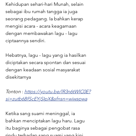
Kehidupan sehari-hari Munah, selain 
sebagai ibu rumah tangga ia juga 
seorang pedagang. Ia bahkan kerap 
mengisi acara - acara keagamaan 
dengan membawakan lagu - lagu 
ciptaannya sendiri.
Hebatnya, lagu - lagu yang ia hasilkan 
diciptakan secara spontan dan sesuai 
dengan keadaan sosial masyarakat 
disekitarnya
Tonton
 : 
https://youtu.be/lR3n6tWlC0E?
si=zutb6BfScEYjSIpX&sfnsn=wiwspwa
Ketika sang suami meninggal, ia 
bahkan menciptakan lagu haru. Lagu 
itu baginya sebagai pengobat rasa 
rindu terhadap sang suami yang kini 