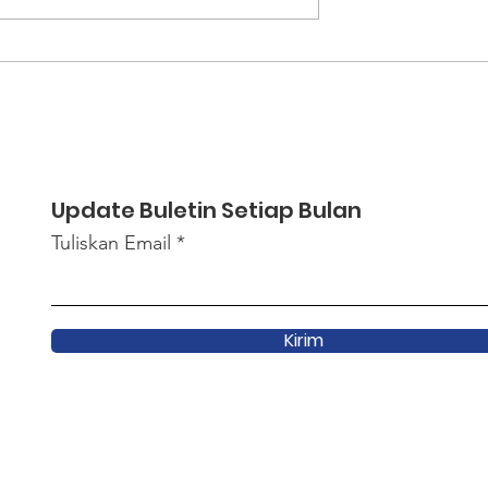
i Daya Tarik
Dapatkan Informasi
erja ke Luar
Komprehensif Terkait
Aturan Kerja Sebelum
Berangkat
Update Buletin Setiap Bulan
Tuliskan Email
Kirim