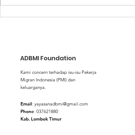
Keluarga Migran Lewat
Tinggi Jad
Kecerdasan Emosional
Utama Bek
Negeri
ADBMI Foundation
Kami concern terhadap isu-isu Pekerja
Migran Indonesia (PMI) dan
keluarganya.
Email
:
yayasanadbmi@gmail.com
Phone
: 037621880
Kab. Lombok Timur