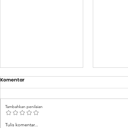
Komentar
Tambahkan penilaian
Menjaga Ketahanan
Nilai Tuk
Tulis komentar...