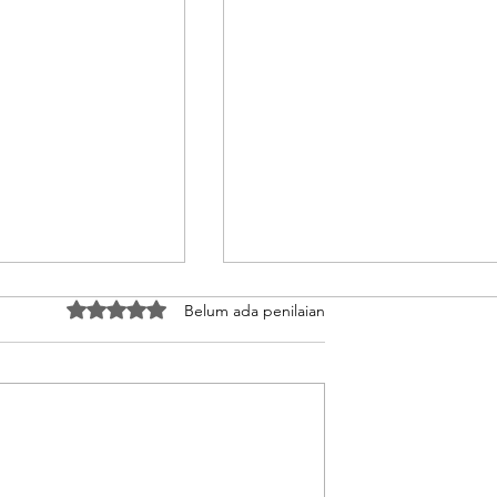
Dinilai 0 dari 5 bintang.
Belum ada penilaian
ar Mata Uang
IOI Pastikan Calon PMI