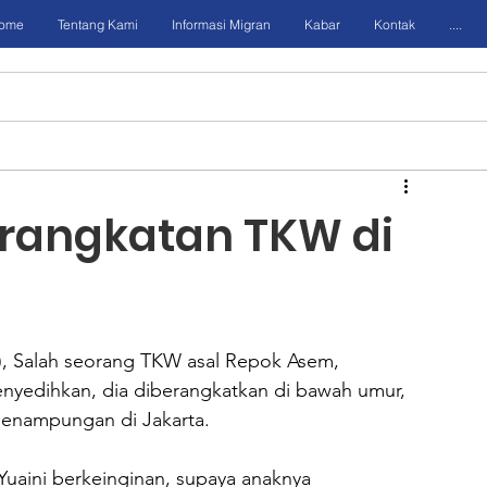
ome
Tentang Kami
Informasi Migran
Kabar
Kontak
....
rangkatan TKW di
), Salah seorang TKW asal Repok Asem, 
yedihkan, dia diberangkatkan di bawah umur, 
 penampungan di Jakarta.
Yuaini berkeinginan, supaya anaknya 