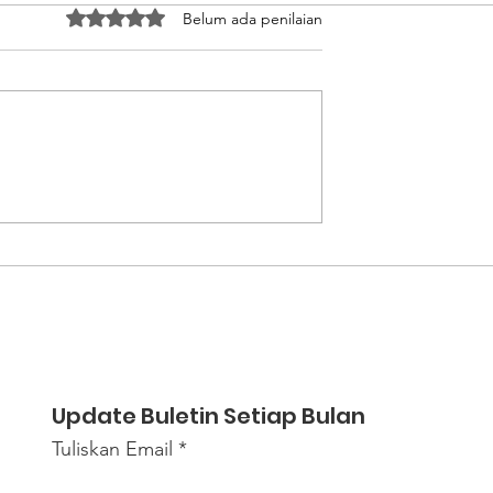
Dinilai 0 dari 5 bintang.
Belum ada penilaian
an Calon PMI
Meninggalkan Lubang
Informasi
Maut Demi Masa Depan
sif Terkait
Asa Pemuda Lombok di
rja Sebelum
Negeri Jiran
t
Update Buletin Setiap Bulan
Tuliskan Email