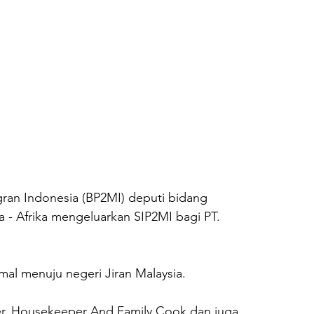
gran Indonesia (BP2MI) deputi bidang 
- Afrika mengeluarkan SIP2MI bagi PT. 
mal menuju negeri Jiran Malaysia. 
ter, Housekeeper And Family Cook dan juga 