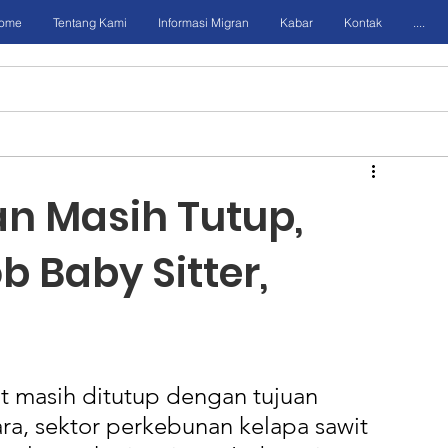
ome
Tentang Kami
Informasi Migran
Kabar
Kontak
....
n Masih Tutup,
b Baby Sitter,
t masih ditutup dengan tujuan 
ra, sektor perkebunan kelapa sawit 