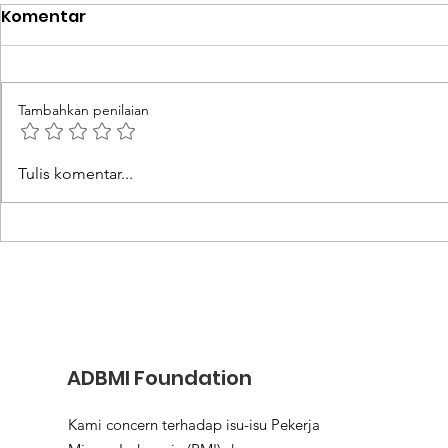
Komentar
Tambahkan penilaian
Nilai Tukar Mata Uang
IOI Pastik
Tulis komentar...
Tinggi Jadi Daya Tarik
Dapatkan 
Utama Bekerja ke Luar
Komprehen
Negeri
Aturan Ke
Berangka
ADBMI Foundation
Kami concern terhadap isu-isu Pekerja