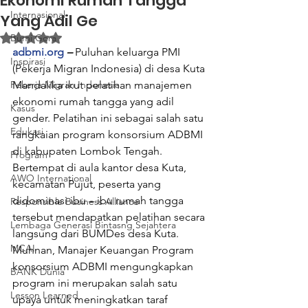
Ekonomi Rumah Tangga
Internasional
Yang Adil Ge
Dinilai NaN dari 5 bintang.
Bumi Gora
adbmi.org
 –
 Puluhan keluarga PMI 
Inspirasi
(Pekerja Migran Indonesia) di desa Kuta 
Pekerja Migran Indonesia
Mandalika ikut pelatihan manajemen 
ekonomi rumah tangga yang adil 
Kasus
gender. Pelatihan ini sebagai salah satu 
Edukasi
rangkaian program konsorsium ADBMI 
di kabupaten Lombok Tengah.
Program
Bertempat di aula kantor desa Kuta, 
AWO International
kecamatan Pujut, peserta yang 
didominasi ibu – ibu rumah tangga 
Responsible Business Alliance
tersebut mendapatkan pelatihan secara 
Lembaga Generasi Bintasng Sejahtera
langsung dari BUMDes desa Kuta.
MCAI
Muhnan, Manajer Keuangan Program 
konsorsium ADBMI mengungkapkan 
BANK Dunia
program ini merupakan salah satu 
Lesson Learned
upaya untuk meningkatkan taraf 