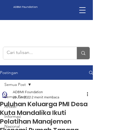
ADBMI Foundation
Postingan
Semua Post
ADBMI Foundation
Semua Post
25 Jun 2022
2 menit membaca
Puluhan Keluarga PMI Desa
Artikel
Kuta Mandalika Ikuti
Informasi
Pelatihan Manajemen
Nasional