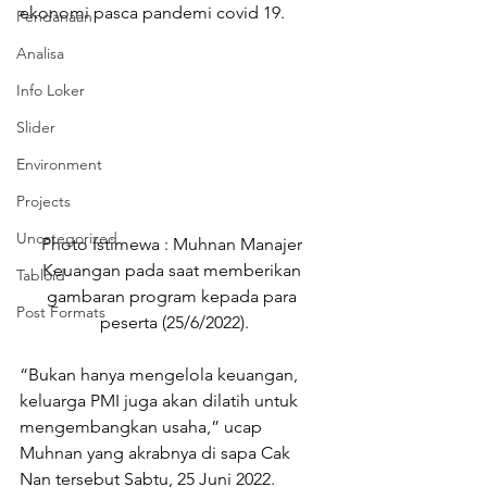
ekonomi pasca pandemi covid 19.
Pendanaan
Analisa
Info Loker
Slider
Environment
Projects
Uncategorized
Photo Istimewa : Muhnan Manajer 
Keuangan pada saat memberikan 
Tabloid
gambaran program kepada para 
Post Formats
peserta (25/6/2022).
“Bukan hanya mengelola keuangan, 
keluarga PMI juga akan dilatih untuk 
mengembangkan usaha,” ucap 
Muhnan yang akrabnya di sapa Cak 
Nan tersebut Sabtu, 25 Juni 2022.