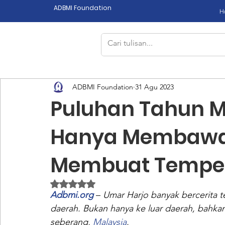
ADBMI Foundation
H
ADBMI Foundation
31 Agu 2023
Puluhan Tahun M
Hanya Membawa
Membuat Tempe
Dinilai NaN dari 5 bintang.
Adbmi.org
 – 
Umar Harjo banyak bercerita 
daerah. Bukan hanya ke luar daerah, bahkan 
seberang, 
Malaysia
.