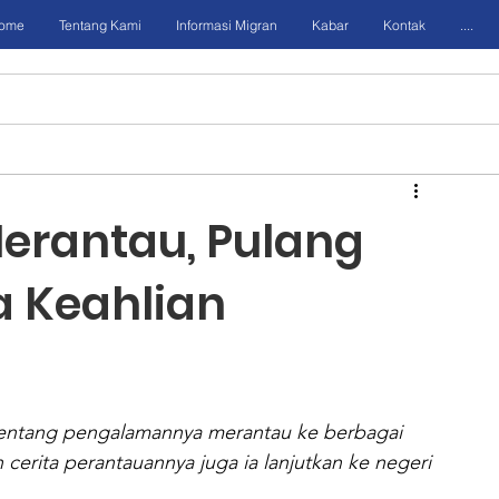
ome
Tentang Kami
Informasi Migran
Kabar
Kontak
....
erantau, Pulang
 Keahlian
tentang pengalamannya merantau ke berbagai 
cerita perantauannya juga ia lanjutkan ke negeri 