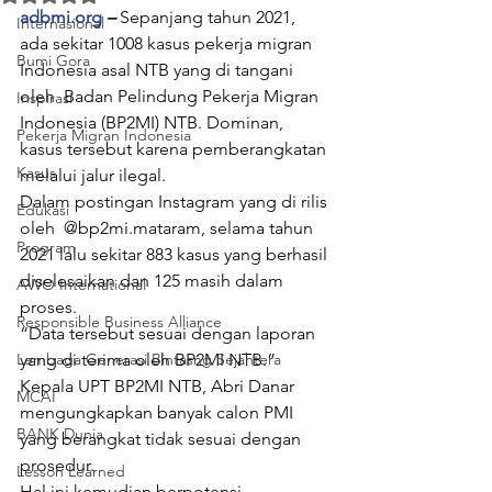
adbmi.org
 –
 Sepanjang tahun 2021, 
Internasional
ada sekitar 1008 kasus pekerja migran 
Bumi Gora
Indonesia asal NTB yang di tangani 
oleh  Badan Pelindung Pekerja Migran 
Inspirasi
Indonesia (BP2MI) NTB. Dominan, 
Pekerja Migran Indonesia
kasus tersebut karena pemberangkatan 
Kasus
melalui jalur ilegal.
Dalam postingan Instagram yang di rilis 
Edukasi
oleh  @bp2mi.mataram, selama tahun 
Program
2021 lalu sekitar 883 kasus yang berhasil 
diselesaikan dan 125 masih dalam 
AWO International
proses.
Responsible Business Alliance
“Data tersebut sesuai dengan laporan 
Lembaga Generasi Bintasng Sejahtera
yang di terima oleh BP2MI NTB.”
Kepala UPT BP2MI NTB, Abri Danar 
MCAI
mengungkapkan banyak calon PMI 
BANK Dunia
yang berangkat tidak sesuai dengan 
prosedur.
Lesson Learned
Hal ini kemudian berpotensi 