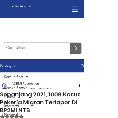
ADBMI Foundation
Postingan
Semua Post
ADBMI Foundation
Semua Post
9 Jul 2022
1 menit membaca
Sepanjang 2021, 1008 Kasus
Artikel
Pekerja Migran Terlapor Di
Informasi
BP2MI NTB
Nasional
Dinilai NaN dari 5 bintang.