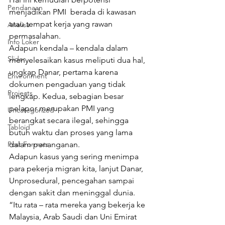
Pendanaan
menjadikan PMI  berada di kawasan 
atau tempat kerja yang rawan 
Analisa
permasalahan.
Info Loker
Adapun kendala – kendala dalam 
Slider
menyelesaikan kasus meliputi dua hal, 
ungkap Danar, pertama karena 
Environment
dokumen pengaduan yang tidak 
Projects
lengkap. Kedua, sebagian besar 
pelapor merupakan PMI yang 
Uncategorized
berangkat secara ilegal, sehingga 
Tabloid
butuh waktu dan proses yang lama 
Post Formats
dalam penanganan.
Adapun kasus yang sering menimpa 
para pekerja migran kita, lanjut Danar, 
Unprosedural, pencegahan sampai 
dengan sakit dan meninggal dunia.
“Itu rata – rata mereka yang bekerja ke 
Malaysia, Arab Saudi dan Uni Emirat 