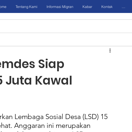
ome
Tentang Kami
Informasi Migran
Kabar
Kontak
....
Pemdes Siap
5 Juta Kawal
an Lembaga Sosial Desa (LSD) 15 
ehat. Anggaran ini merupakan 