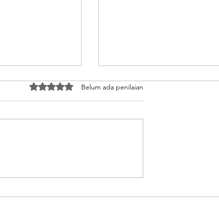
Dinilai 0 dari 5 bintang.
Belum ada penilaian
ar Mata Uang
IOI Pastikan Calon PMI
i Daya Tarik
Dapatkan Informasi
erja ke Luar
Komprehensif Terkait
Aturan Kerja Sebelum
Berangkat