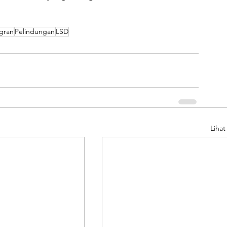
igran
Pelindungan
LSD
Liha