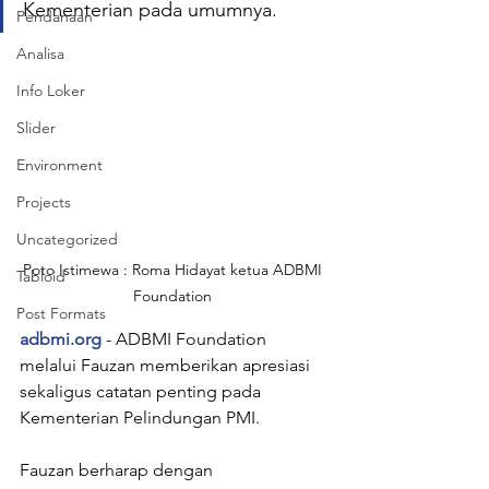
Kementerian pada umumnya. 
Pendanaan
Analisa
Info Loker
Slider
Environment
Projects
Uncategorized
Poto Istimewa : Roma Hidayat ketua ADBMI 
Tabloid
Foundation 
Post Formats
adbmi.org
 - ADBMI Foundation 
melalui Fauzan memberikan apresiasi 
sekaligus catatan penting pada 
Kementerian Pelindungan PMI. 
Fauzan berharap dengan 