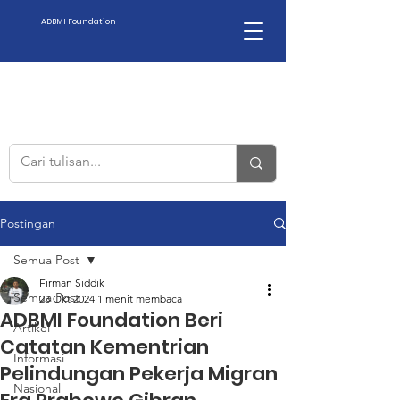
ADBMI Foundation
Postingan
Semua Post
Firman Siddik
Semua Post
23 Okt 2024
1 menit membaca
ADBMI Foundation Beri
Artikel
Catatan Kementrian
Informasi
Pelindungan Pekerja Migran
Nasional