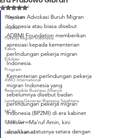
Era Prabowo Gibran
Internasional
Dinilai NaN dari 5 bintang.
Yayasan Advokasi Buruh Migran 
Bumi Gora
Indonesia atau biasa disebut 
Inspirasi
ADBMI Foundation memberikan 
Pekerja Migran Indonesia
apresiasi kepada kementerian 
Kasus
perlindungan pekerja migran 
Edukasi
Indonesia. 
Program
Kementerian perlindungan pekerja 
AWO International
migran Indonesia yang 
Responsible Business Alliance
sebelumnya disebut badan 
Lembaga Generasi Bintasng Sejahtera
perlindungan pekerja migran 
MCAI
Indonesia (BP2MI) di era kabinet 
BANK Dunia
Jokowi - Ma'ruf Amin, kini 
dinaikkan statusnya setara dengan 
Lesson Learned