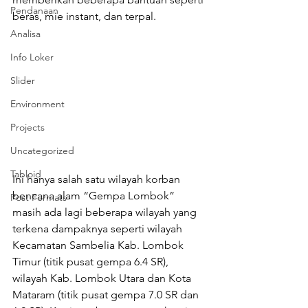
Pendanaan
beras, mie instant, dan terpal.
Analisa
Info Loker
Slider
Environment
Projects
Uncategorized
Tabloid
Ini hanya salah satu wilayah korban 
bencana alam “Gempa Lombok” 
Post Formats
masih ada lagi beberapa wilayah yang 
terkena dampaknya seperti wilayah 
Kecamatan Sambelia Kab. Lombok 
Timur (titik pusat gempa 6.4 SR), 
wilayah Kab. Lombok Utara dan Kota 
Mataram (titik pusat gempa 7.0 SR dan 