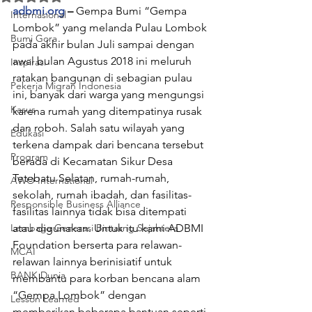
adbmi.org
 – 
Gempa Bumi “Gempa 
Internasional
Lombok” yang melanda Pulau Lombok 
Bumi Gora
pada akhir bulan Juli sampai dengan 
awal bulan Agustus 2018 ini meluruh 
Inspirasi
ratakan bangunan di sebagian pulau 
Pekerja Migran Indonesia
ini, banyak dari warga yang mengungsi 
Kasus
karena rumah yang ditempatinya rusak 
dan roboh. Salah satu wilayah yang 
Edukasi
terkena dampak dari bencana tersebut 
Program
berada di Kecamatan Sikur Desa 
Tetebatu Selatan, rumah-rumah, 
AWO International
sekolah, rumah ibadah, dan fasilitas-
Responsible Business Alliance
fasilitas lainnya tidak bisa ditempati 
Lembaga Generasi Bintasng Sejahtera
atau digunakan. Untuk itu kami ADBMI 
Foundation berserta para relawan-
MCAI
relawan lainnya berinisiatif untuk 
BANK Dunia
membantu para korban bencana alam 
“Gempa Lombok” dengan 
Lesson Learned
memberikan beberapa bantuan seperti 