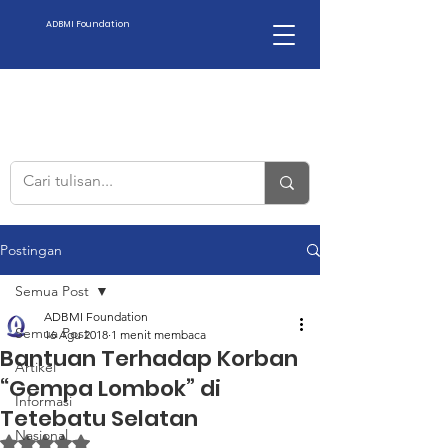
ADBMI Foundation
Postingan
Semua Post
ADBMI Foundation
Semua Post
16 Agu 2018
1 menit membaca
Bantuan Terhadap Korban
Artikel
“Gempa Lombok” di
Informasi
Tetebatu Selatan
Nasional
Dinilai NaN dari 5 bintang.