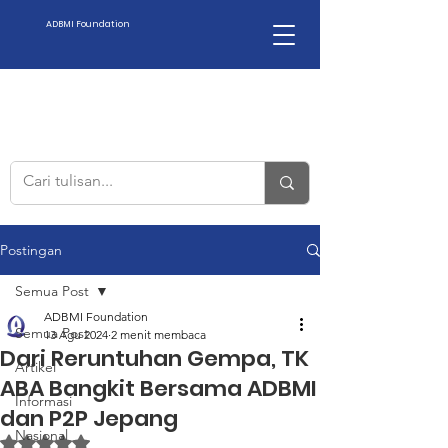
ADBMI Foundation
Postingan
Semua Post
ADBMI Foundation
Semua Post
13 Agu 2024
2 menit membaca
Dari Reruntuhan Gempa, TK
Artikel
ABA Bangkit Bersama ADBMI
Informasi
dan P2P Jepang
Nasional
Dinilai NaN dari 5 bintang.