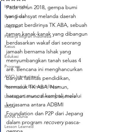
Internasional
Pada tahun 2018, gempa bumi 
yang dahsyat melanda daerah 
Bumi Gora
tempat berdirinya TK ABA, sebuah 
Inspirasi
taman kanak-kanak yang dibangun 
Pekerja Migran Indonesia
berdasarkan wakaf dari seorang 
Kasus
jamaah bernama Ishak yang 
Edukasi
menyumbangkan tanah seluas 4 
Program
are. Bencana ini menghancurkan 
AWO International
banyak fasilitas pendidikan, 
Responsible Business Alliance
termasuk TK ABA. Namun, 
harapan muncul kembali melalui 
Lembaga Generasi Bintasng Sejahtera
kerjasama antara ADBMI 
MCAI
Foundation dan P2P dari Jepang 
BANK Dunia
dalam program 
recovery
 pasca-
Lesson Learned
gempa.