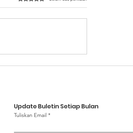
an Calon PMI
Meninggalkan Lubang
Informasi
Maut Demi Masa Depan
sif Terkait
Asa Pemuda Lombok di
rja Sebelum
Negeri Jiran
t
Update Buletin Setiap Bulan
Tuliskan Email