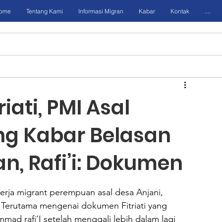
ome
Tentang Kami
Informasi Migran
Kabar
Kontak
....
iati, PMI Asal
ng Kabar Belasan
n, Rafi’i: Dokumen
kerja migrant perempuan asal desa Anjani, 
 Terutama mengenai dokumen Fitriati yang 
mad rafi’I setelah menggali lebih dalam lagi 