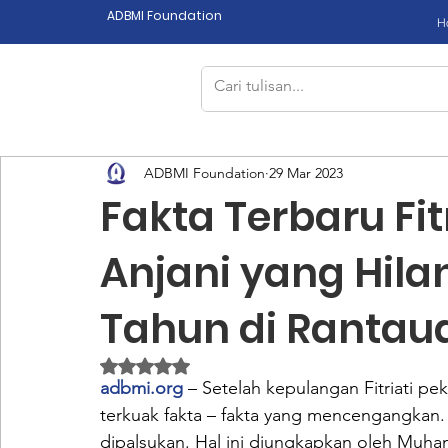
ADBMI Foundation
H
ADBMI Foundation
29 Mar 2023
Fakta Terbaru Fitr
Anjani yang Hila
Tahun di Rantaua
Dinilai NaN dari 5 bintang.
adbmi.org
 – Setelah kepulangan Fitriati pe
terkuak fakta – fakta yang mencengangkan.
dipalsukan. Hal ini diungkapkan oleh Muham