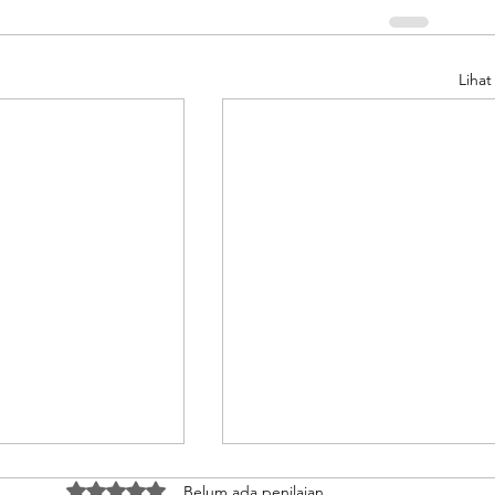
Liha
Dinilai 0 dari 5 bintang.
Belum ada penilaian