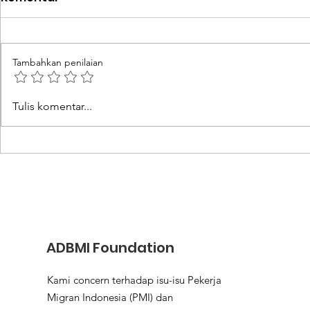
Tambahkan penilaian
Nilai Tukar Mata Uang
IOI Pastik
Tulis komentar...
Tinggi Jadi Daya Tarik
Dapatkan 
Utama Bekerja ke Luar
Komprehen
Negeri
Aturan Ke
Berangka
ADBMI Foundation
Kami concern terhadap isu-isu Pekerja
Migran Indonesia (PMI) dan