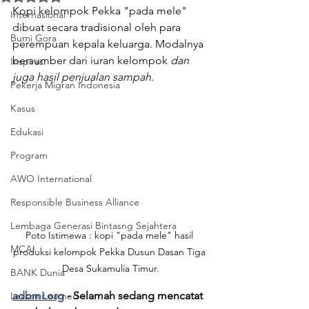
Kopi kelompok Pekka "pada mele" 
Internasional
dibuat secara tradisional oleh para 
Bumi Gora
perempuan kepala keluarga. Modalnya 
bersumber dari iuran kelompok 
dan
Inspirasi
juga
hasil
penjualan
sampah
. 
Pekerja Migran Indonesia
Kasus
Edukasi
Program
AWO International
Responsible Business Alliance
Lembaga Generasi Bintasng Sejahtera
Poto Istimewa : kopi "pada mele" hasil 
MCAI
produksi kelompok Pekka Dusun Dasan Tiga 
Desa Sukamulia Timur.
BANK Dunia
adbmi.org
 - Selamah sedang mencatat 
Lesson Learned