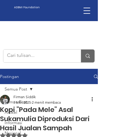
ADBMI Foundation
Postingan
Semua Post
Firman Siddik
Semua Post
7 Mei 2025
2 menit membaca
Kopi "Pada Mele" Asal
Artikel
Sukamulia Diproduksi Dari
Informasi
Hasil Jualan Sampah
Nasional
Dinilai NaN dari 5 bintang.