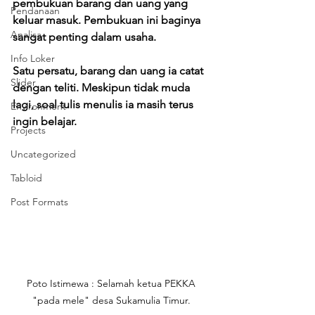
pembukuan barang dan uang yang 
Pendanaan
keluar masuk. Pembukuan ini baginya 
Analisa
sangat penting dalam usaha. 
Info Loker
Satu persatu, barang dan uang ia catat 
Slider
dengan teliti. Meskipun tidak muda 
lagi, soal tulis menulis ia masih terus 
Environment
ingin belajar. 
Projects
Uncategorized
Tabloid
Post Formats
Poto Istimewa : Selamah ketua PEKKA 
"pada mele" desa Sukamulia Timur. 