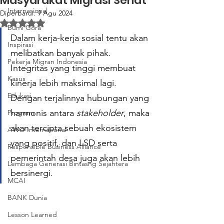
Masyarakat Migrasi Sehat
Internasional
Diperbarui:
9 Agu 2024
Dinilai NaN dari 5 bintang.
Bumi Gora
Dalam kerja-kerja sosial tentu akan 
Inspirasi
melibatkan banyak pihak. 
Pekerja Migran Indonesia
Integritas yang tinggi membuat 
Kasus
kinerja lebih maksimal lagi. 
Edukasi
Dengan terjalinnya hubungan yang 
harmonis antara 
stakeholder
, maka 
Program
akan tercipta sebuah ekosistem 
AWO International
yang positif, dan LSD serta 
Responsible Business Alliance
pemerintah desa juga akan lebih 
Lembaga Generasi Bintasng Sejahtera
bersinergi.
MCAI
BANK Dunia
Lesson Learned