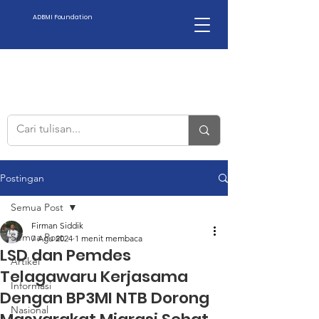
ADBMI Foundation
Postingan
Semua Post
Firman Siddik
Semua Post
7 Agu 2024
1 menit membaca
LSD dan Pemdes
Artikel
Telagawaru Kerjasama
Informasi
Dengan BP3MI NTB Dorong
Nasional