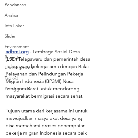
Pendanaan
Analisa
Info Loker
Slider
Environment
adbmi.org
 - Lembaga Sosial Desa 
Projects
(LSD) Telagawaru dan pemerintah desa 
Telagawaru bekerjasama dengan Balai 
Uncategorized
Pelayanan dan Pelindungan Pekerja 
Tabloid
Migran Indonesia (BP3MI) Nusa 
Post Formats
Tenggara Barat untuk mendorong 
masyarakat bermigrasi secara sehat. 
Tujuan utama dari kerjasama ini untuk 
mewujudkan masyarakat desa yang 
bisa memahami proses penempatan 
pekerja migran Indonesia secara baik 