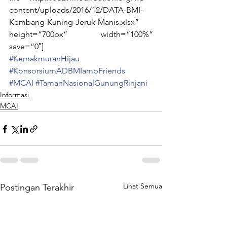
content/uploads/2016/12/DATA-BMI-
Kembang-Kuning-Jeruk-Manis.xlsx” 
height=”700px” width=”100%” 
save=”0″]
#KemakmuranHijau
#KonsorsiumADBMIampFriends
#MCAI
#TamanNasionalGunungRinjani
Informasi
MCAI
Lihat Semua
Postingan Terakhir