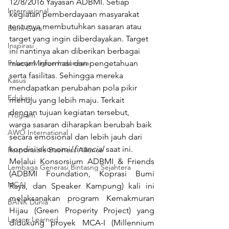
12/8/2016 Yayasan ADBMI. Setiap 
Internasional
kegiatan pemberdayaan masyarakat 
tentunya membutuhkan sasaran atau 
Bumi Gora
target yang ingin diberdayakan. Target 
Inspirasi
ini nantinya akan diberikan berbagai 
Pekerja Migran Indonesia
macam informasi dan pengetahuan 
serta fasilitas. Sehingga mereka 
Kasus
mendapatkan perubahan pola pikir 
Edukasi
menuju yang lebih maju. Terkait 
dengan tujuan kegiatan tersebut, 
Program
warga sasaran diharapkan berubah baik 
AWO International
secara emosional dan lebih jauh dari 
kondisi ekonomi/
financial
 saat ini.
Responsible Business Alliance
Melalui Konsorsium ADBMI & Friends 
Lembaga Generasi Bintasng Sejahtera
(ADBMI Foundation, Koprasi Bumi 
MCAI
Raya, dan Speaker Kampung) kali ini 
melaksanakan program Kemakmuran 
BANK Dunia
Hijau (Green Properity Project) yang 
Lesson Learned
didukung proyek MCA-I (Millennium 