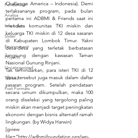
Challenge America – Indonesia). Demi 
Pendanaan
terlaksananya program, pada bulan 
Analisa
pertama ini ADBMI & Friends saat ini 
Info Loker
mendata komunitas TKI miskin dan 
keluarga TKI miskin di 12 desa sasaran 
Slider
di Kabupaten Lombok Timur. Yakni 
Environment
desa-desa yang terletak berbatasan 
langsung dengan kawasan Taman 
Projects
Nasional Gunung Rinjani.
Uncategorized
Tak terhindarkan, para isteri TKI di 12 
desa tersebut juga masuk dalam daftar 
Tabloid
sasaran program. Setelah pendataan 
Post Formats
secara umum dikumpulkan, maka 100 
orang diseleksi yang tergolong paling 
miskin akan menjadi target peningkatan 
ekonomi dengan bisnis alternatif ramah 
lingkungan. (by Widya Harwin)
[gview 
file=”http://adbmifoundation.org/wp-