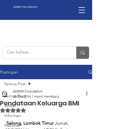
ADBMI Foundation
Postingan
Semua Post
ADBMI Foundation
Semua Post
10 Des 2016
1 menit membaca
Pendataan Keluarga BMI
Artikel
Dinilai NaN dari 5 bintang.
Informasi
Selong, Lombok Timur
 Jumat, 
Nasional