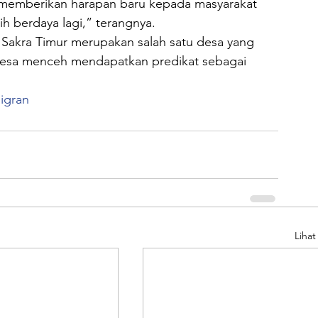
memberikan harapan baru kepada masyarakat 
ih berdaya lagi,” terangnya.
Sakra Timur merupakan salah satu desa yang 
Desa menceh mendapatkan predikat sebagai 
igran
Liha