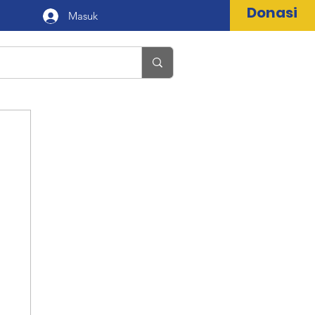
Donasi
Masuk