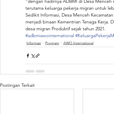
“dengan hadirnya ADBMI di Desa Menceh 
terutama keluarga pekerja migran untuk leb
Sedikit Informasi, Desa Menceh Kecamatan 
menjadi binaan Kementrian Tenaga Kerja. 
desa migran Produktif sejak tahun 2021.
#adbmiawointernational
#KeluargaPekerjaM
Informasi
Program
AWO International
Postingan Terkait