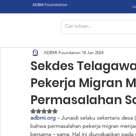
ADBMI Foundation
H
ADBMI Foundation
18 Jan 2024
Sekdes Telagawa
Pekerja Migran M
Permasalahan So
Dinilai NaN dari 5 bintang.
adbmi.org
 – Junaidi selaku sekertaris de
bahwa permasalahan pekerja migran menjadi
bersama – sama. Hal ini diungkapkan pada 