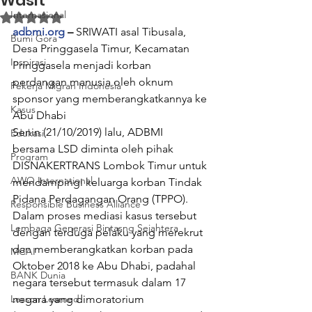
Wasit
Internasional
Dinilai NaN dari 5 bintang.
adbmi.org
 – 
SRIWATI asal Tibusala, 
Bumi Gora
Desa Pringgasela Timur, Kecamatan 
Inspirasi
Pringgasela menjadi korban 
perdangan manusia oleh oknum 
Pekerja Migran Indonesia
sponsor yang memberangkatkannya ke 
Kasus
Abu Dhabi
Senin (21/10/2019) lalu, ADBMI 
Edukasi
bersama LSD diminta oleh pihak 
Program
DISNAKERTRANS Lombok Timur untuk 
AWO International
mendampingi keluarga korban Tindak 
Pidana Perdagangan Orang (TPPO). 
Responsible Business Alliance
Dalam proses mediasi kasus tersebut 
Lembaga Generasi Bintasng Sejahtera
dengan terduga pelaku yang merekrut 
dan memberangkatkan korban pada 
MCAI
Oktober 2018 ke Abu Dhabi, padahal 
BANK Dunia
negara tersebut termasuk dalam 17 
Lesson Learned
negara yang dimoratorium 