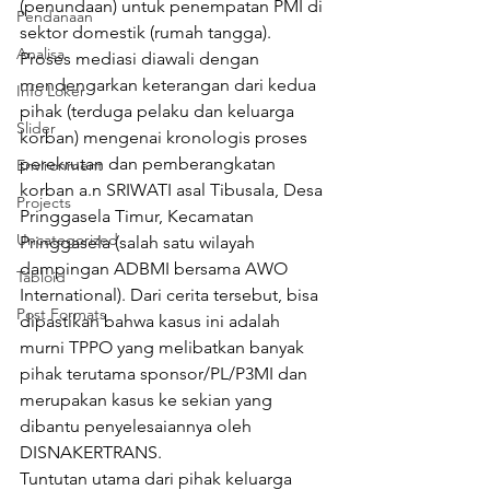
(penundaan) untuk penempatan PMI di 
Pendanaan
sektor domestik (rumah tangga).
Analisa
Proses mediasi diawali dengan 
mendengarkan keterangan dari kedua 
Info Loker
pihak (terduga pelaku dan keluarga 
Slider
korban) mengenai kronologis proses 
perekrutan dan pemberangkatan 
Environment
korban a.n SRIWATI asal Tibusala, Desa 
Projects
Pringgasela Timur, Kecamatan 
Uncategorized
Pringgasela (salah satu wilayah 
dampingan ADBMI bersama AWO 
Tabloid
International). Dari cerita tersebut, bisa 
Post Formats
dipastikan bahwa kasus ini adalah 
murni TPPO yang melibatkan banyak 
pihak terutama sponsor/PL/P3MI dan 
merupakan kasus ke sekian yang 
dibantu penyelesaiannya oleh 
DISNAKERTRANS.
Tuntutan utama dari pihak keluarga 