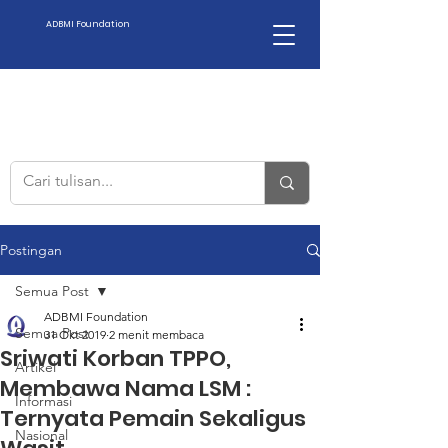
ADBMI Foundation
Postingan
Semua Post
ADBMI Foundation
Semua Post
31 Okt 2019
2 menit membaca
Sriwati Korban TPPO,
Artikel
Membawa Nama LSM :
Informasi
Ternyata Pemain Sekaligus
Nasional