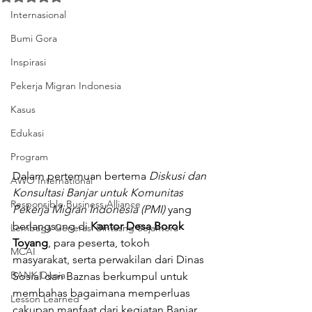
Internasional
Bumi Gora
Inspirasi
Pekerja Migran Indonesia
Kasus
Edukasi
Program
Dalam pertemuan bertema 
Diskusi dan 
AWO International
Konsultasi Banjar untuk Komunitas 
Responsible Business Alliance
Pekerja Migran Indonesia (PMI)
 yang 
berlangsung di 
Kantor Desa Borok 
Lembaga Generasi Bintasng Sejahtera
Toyang
, para peserta, tokoh 
MCAI
masyarakat, serta perwakilan dari Dinas 
BANK Dunia
Sosial dan Baznas berkumpul untuk 
membahas bagaimana memperluas 
Lesson Learned
cakupan manfaat dari kegiatan Banjar. 