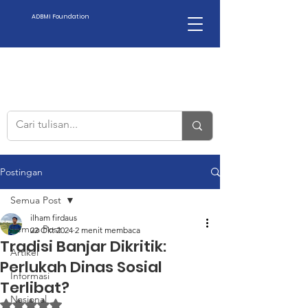
ADBMI Foundation
Postingan
Semua Post
ilham firdaus
Semua Post
22 Okt 2024
2 menit membaca
Tradisi Banjar Dikritik:
Artikel
Perlukah Dinas Sosial
Informasi
Terlibat?
Nasional
Dinilai NaN dari 5 bintang.