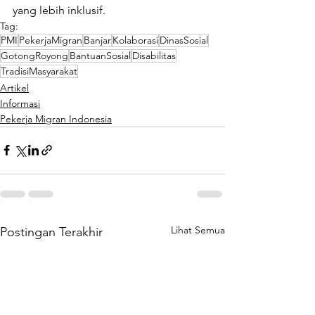
yang lebih inklusif.
Tag:
PMI
PekerjaMigran
Banjar
Kolaborasi
DinasSosial
GotongRoyong
BantuanSosial
Disabilitas
TradisiMasyarakat
Artikel
Informasi
Pekerja Migran Indonesia
Lihat Semua
Postingan Terakhir