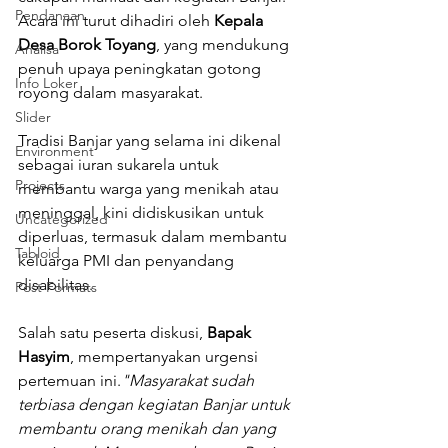
Pendanaan
Acara ini turut dihadiri oleh 
Kepala 
Desa Borok Toyang
, yang mendukung 
Analisa
penuh upaya peningkatan gotong 
Info Loker
royong dalam masyarakat.
Slider
Tradisi Banjar yang selama ini dikenal 
Environment
sebagai iuran sukarela untuk 
Projects
membantu warga yang menikah atau 
meninggal, kini didiskusikan untuk 
Uncategorized
diperluas, termasuk dalam membantu 
Tabloid
keluarga PMI dan penyandang 
disabilitas.
Post Formats
Salah satu peserta diskusi, 
Bapak 
Hasyim
, mempertanyakan urgensi 
pertemuan ini.
"Masyarakat sudah 
terbiasa dengan kegiatan Banjar untuk 
membantu orang menikah dan yang 