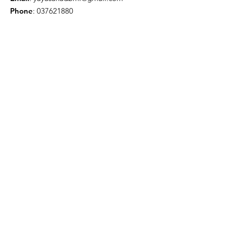
Phone
:
037621880
Kab. Lombok Timur
Update Buletin Setiap Bulan
Tuliskan Email
Kirim
Link Cepat
Tentang
Dukungan