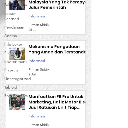
Malaysia Yang Tak Percaya
BANK Dunia
Jalur Pemerintah
Lesson
Informasi
Learned
Firman Siddik
Pendanaan
25 Jul
Analisa
Info Loker
Mekanisme Pengaduan
Yang Aman dan Terstandar
Slider
Informasi
Environment
Firman Siddik
Projects
2 Jul
Uncategorized
Tabloid
Post Formats
Manfaatkan FB Pro Untuk
Marketing, Hafiz Motor Bisa
Jual Ratusan Unit Tiap
Bulan
Informasi
Firman Siddik