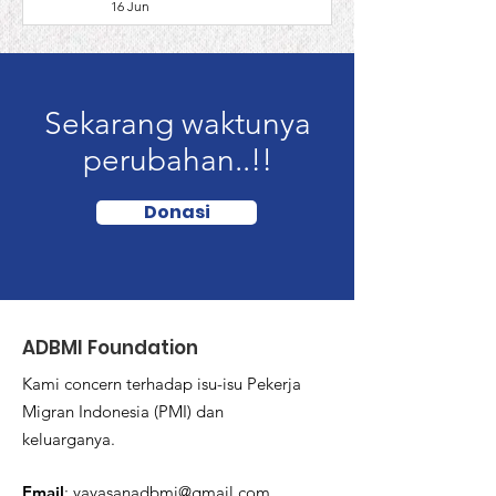
16 Jun
Sekarang waktunya
perubahan..!!
Donasi
ADBMI Foundation
Kami concern terhadap isu-isu Pekerja
Migran Indonesia (PMI) dan
keluarganya.
Email
:
yayasanadbmi@gmail.com