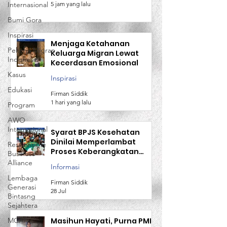
Internasional
5 jam yang lalu
Bumi Gora
Inspirasi
Menjaga Ketahanan
Pekerja Migran
Keluarga Migran Lewat
Indonesia
Kecerdasan Emosional
Kasus
Inspirasi
Edukasi
Firman Siddik
1 hari yang lalu
Program
AWO
International
Syarat BPJS Kesehatan
Dinilai Memperlambat
Responsible
Proses Keberangkatan
Business
Calon TKI
Alliance
Informasi
Lembaga
Firman Siddik
Generasi
28 Jul
Bintasng
Sejahtera
MCAI
Masihun Hayati, Purna PMI