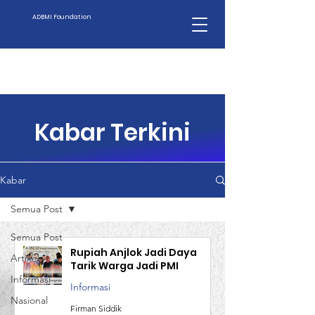
ADBMI Foundation
Kabar Terkini
Kabar
Semua Post
Semua Post
Rupiah Anjlok Jadi Daya
Artikel
Tarik Warga Jadi PMI
Informasi
Informasi
Nasional
Firman Siddik