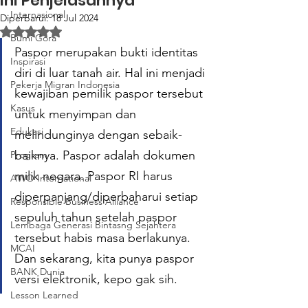
Ini Penjelasannya
Internasional
Diperbarui:
18 Jul 2024
Dinilai NaN dari 5 bintang.
Bumi Gora
Paspor merupakan bukti identitas 
Inspirasi
diri di luar tanah air. Hal ini menjadi 
Pekerja Migran Indonesia
kewajiban pemilik paspor tersebut 
Kasus
untuk menyimpan dan 
Edukasi
melindunginya dengan sebaik-
baiknya. Paspor adalah dokumen 
Program
milik negara. Paspor RI harus 
AWO International
diperpanjang/diperbaharui setiap 
Responsible Business Alliance
sepuluh tahun setelah paspor 
Lembaga Generasi Bintasng Sejahtera
tersebut habis masa berlakunya. 
MCAI
Dan sekarang, kita punya paspor 
BANK Dunia
versi elektronik, kepo gak sih.
Lesson Learned