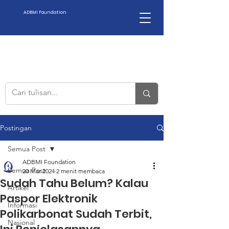
ADBMI Foundation
Postingan
Semua Post
ADBMI Foundation
Semua Post
20 Mar 2024
2 menit membaca
Sudah Tahu Belum? Kalau
Artikel
Paspor Elektronik
Informasi
Polikarbonat Sudah Terbit,
Nasional