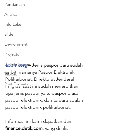
Pendanaan
Analisa
Info Loker
Slider
Environment
Projects
Uncategorized
adbmi.org
 – 
Jenis paspor baru sudah 
terbit, namanya Paspor Elektronik 
Tabloid
Polikarbonat. Direktorat Jenderal 
Post Formats
Imigrasi saat ini sudah menerbitkan 
tiga jenis paspor yaitu paspor biasa, 
paspor elektronik, dan terbaru adalah 
paspor elektronik polikarbonat.
Informasi ini kami dapatkan dari 
finance.detik.com
, yang di rilis 