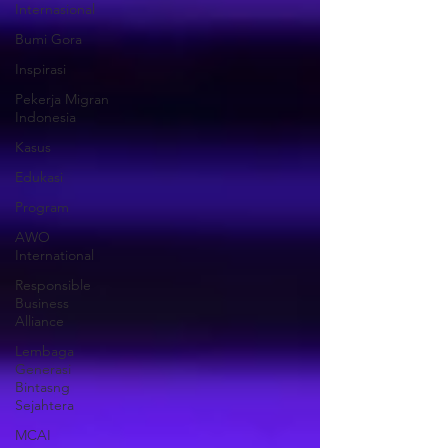
Internasional
Bumi Gora
Inspirasi
Pekerja Migran
Indonesia
Kasus
Edukasi
Program
AWO
International
Responsible
Business
Alliance
Lembaga
Generasi
Bintasng
Sejahtera
MCAI