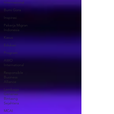
Internasional
Bumi Gora
Inspirasi
Pekerja Migran
Indonesia
Kasus
Edukasi
Program
AWO
International
Responsible
Business
Alliance
Lembaga
Generasi
Bintasng
Sejahtera
MCAI