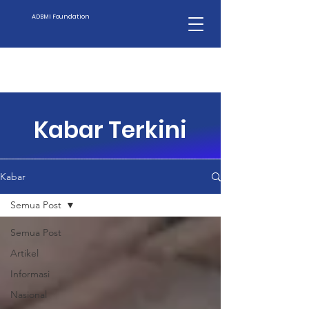
ADBMI Foundation
Kabar Terkini
Kabar
Semua Post
Semua Post
Artikel
Informasi
Nasional