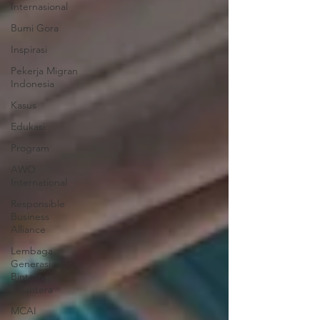
Internasional
Bumi Gora
Inspirasi
Pekerja Migran
Indonesia
Kasus
Edukasi
Program
AWO
International
Responsible
Business
Alliance
Lembaga
Generasi
Bintasng
Sejahtera
MCAI