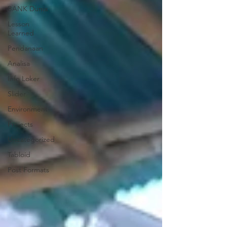
BANK Dunia
Lesson
Learned
Pendanaan
Analisa
Info Loker
Slider
Environment
Projects
Uncategorized
Tabloid
Post Formats