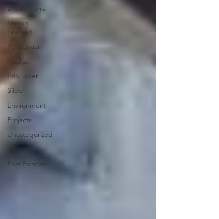
BANK Dunia
Lesson
Learned
Pendanaan
Analisa
Info Loker
Slider
Environment
Projects
Uncategorized
Tabloid
Post Formats