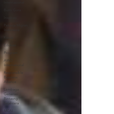
Internasional
Bumi Gora
Inspirasi
Pekerja Migran
Indonesia
Kasus
Edukasi
Program
AWO
International
Responsible
Business
Alliance
Lembaga
Generasi
Bintasng
Sejahtera
MCAI