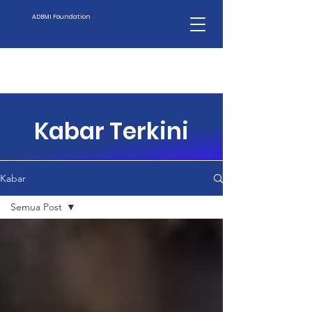
ADBMI Foundation
Kabar Terkini
Kabar
Semua Post
Semua Post
Artikel
Informasi
Nasional