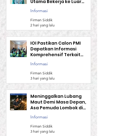
Nilai Tukar Mata Uang
Tinggi Jadi Daya Tarik
Utama Bekerja ke Luar
Negeri
Informasi
Firman Siddik
2 hari yang lalu
IOI Pastikan Calon PMI
Dapatkan Informasi
Komprehensif Terkait
Aturan Kerja Sebelum
Informasi
Berangkat
Firman Siddik
3 hari yang lalu
Meninggalkan Lubang
Maut Demi Masa Depan,
Asa Pemuda Lombok di
Negeri Jiran
Informasi