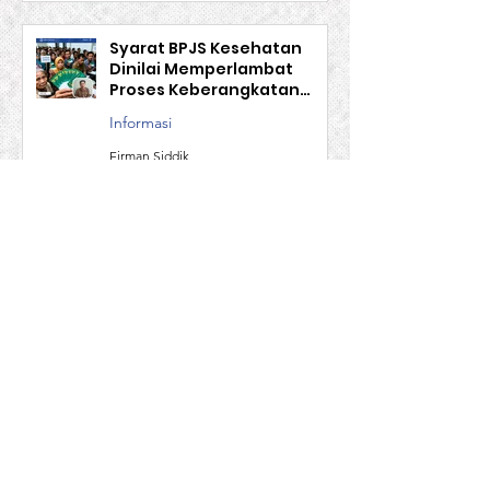
Firman Siddik
3 hari yang lalu
Syarat BPJS Kesehatan
Dinilai Memperlambat
Proses Keberangkatan
Calon TKI
Informasi
Firman Siddik
28 Jul
Masihun Hayati, Purna PMI
Malaysia Yang Tak Percaya
Jalur Pemerintah
Informasi
Firman Siddik
25 Jul