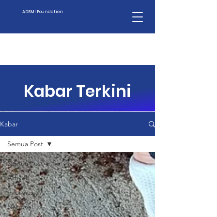
ADBMI Foundation
Kabar Terkini
Kabar
Semua Post
Semua Post
Artikel
Informasi
Nasional