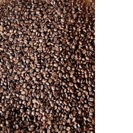
BANK Dunia
Lesson
Learned
Pendanaan
Analisa
Info Loker
Slider
Environment
Projects
Uncategorized
Tabloid
Post Formats