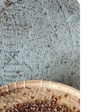
Internasional
Bumi Gora
Inspirasi
Pekerja Migran
Indonesia
Kasus
Edukasi
Program
AWO
International
Responsible
Business
Alliance
Lembaga
Generasi
Bintasng
Sejahtera
MCAI